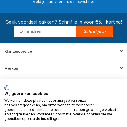
Meld je aan voor onze nieuwsbrief
Gelijk voordeel pakken? Schrijf je in voor €5,- korting!
Schrijf je in
Klantenservice
Merken
Informatie
Wij gebruiken cookies
We kunnen deze plaatsen voor analyse van onze
Contact
bezoekersgegevens, om onze website te verbeteren,
gepersonaliseerde inhoud te tonen en om u een geweldige website-
ervaring te bieden. Voor meer informatie over de cookies die we
gebruiken opent u de instellingen.
© 2026 BD Store - Theme By
DMWS
x
Plus+
RSS-feed