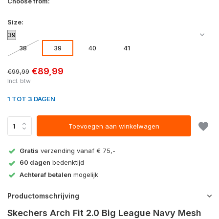
Choose from:
Size:
38
39
40
41
€89,99
€99,99
Incl. btw
1 TOT 3 DAGEN
Toevoegen aan winkelwagen
Gratis
verzending vanaf € 75,-
60 dagen
bedenktijd
Achteraf betalen
mogelijk
Productomschrijving
Skechers Arch Fit 2.0 Big League Navy Mesh