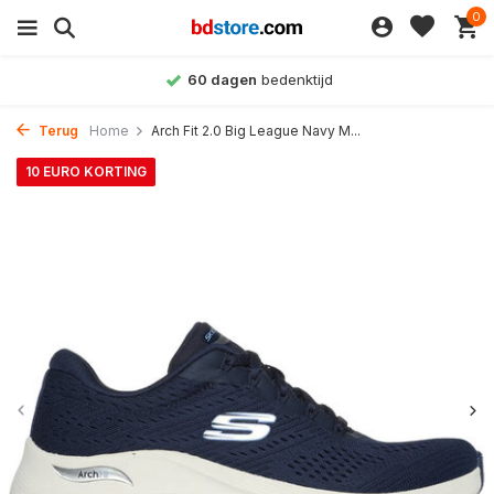
0
denktijd
Achteraf betalen
Terug
Home
Arch Fit 2.0 Big League Navy M...
10 EURO KORTING