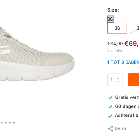
Size:
38
€69
€84,99
Incl. btw
1 TOT 3 DAGE
Gratis
verz
60 dagen
b
Achteraf b
Delen