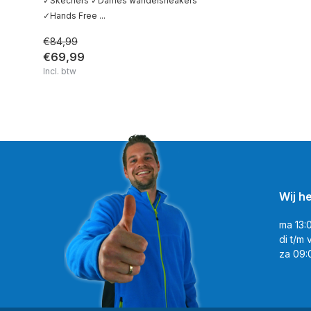
✓Skechers ✓Dames wandelsneakers
✓Hands Free ...
€84,99
€69,99
Incl. btw
Wij h
ma 13:
di t/m 
za 09: