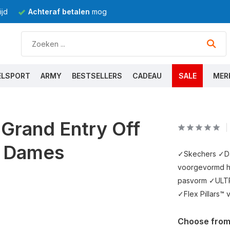
jd
Achteraf betalen
mogelijk
ELSPORT
ARMY
BESTSELLERS
CADEAU
SALE
MER
Grand Entry Off
s Dames
✓Skechers ✓Da
voorgevormd ha
pasvorm ✓ULTR
✓Flex Pillars™ 
Choose from