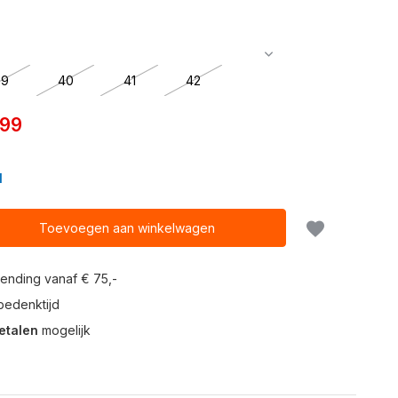
39
40
41
42
,99
N
Toevoegen aan winkelwagen
ending vanaf € 75,-
edenktijd
etalen
mogelijk