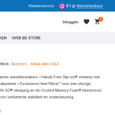
Klantenservice
9.1
@
Webwinkelkeur
0
Inloggen
KEN
OVER BD STORE
Merk:
Skechers
Bekijk alles SALE
Account aanmaken
Account aanmaken
mes wandelsneakers ✓Hands Free Slip-ins® ontwerp met
kpaneel ✓Exclusieve Heel Pillow™ voor een stevige
A GO®-demping en Air-Cooled Memory Foam® binnenzool
voor verbeterde stabiliteit en ondersteuning
: