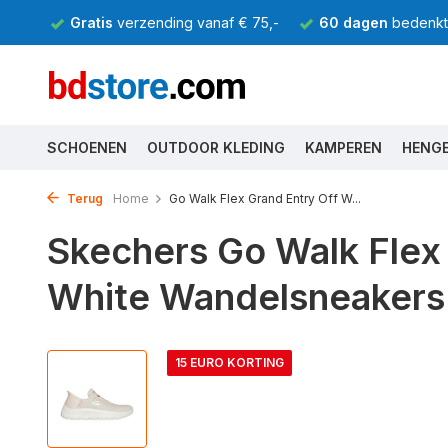
Gratis
verzending vanaf € 75,-
60 dagen
bedenkti
SCHOENEN
OUTDOOR KLEDING
KAMPEREN
HENG
Terug
Home
Go Walk Flex Grand Entry Off W...
Skechers Go Walk Flex 
White Wandelsneaker
15 EURO KORTING