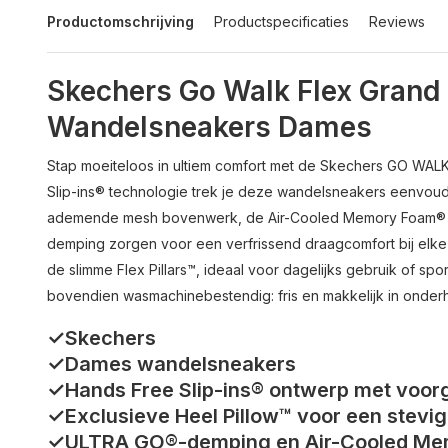
Productomschrijving
Productspecificaties
Reviews
Skechers Go Walk Flex Grand 
Wandelsneakers Dames
Stap moeiteloos in ultiem comfort met de Skechers GO WALK 
Slip-ins® technologie trek je deze wandelsneakers eenvoud
ademende mesh bovenwerk, de Air-Cooled Memory Foam® b
demping zorgen voor een verfrissend draagcomfort bij elke sta
de slimme Flex Pillars™, ideaal voor dagelijks gebruik of sp
bovendien wasmachinebestendig: fris en makkelijk in onder
✓Skechers
✓Dames wandelsneakers
✓Hands Free Slip-ins® ontwerp met voo
✓Exclusieve Heel Pillow™ voor een stevi
✓ULTRA GO®-demping en Air-Cooled Me