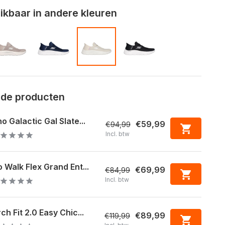
kbaar in andere kleuren
rde producten
o Galactic Gal Slate...
€59,99
€94,99
Incl. btw
 Walk Flex Grand Ent...
€69,99
€84,99
Incl. btw
ch Fit 2.0 Easy Chic...
€89,99
€119,99