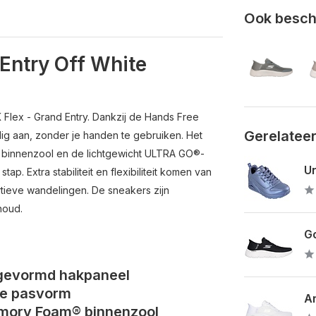
Ook beschi
Entry Off White
Flex - Grand Entry. Dankzij de Hands Free
Gerelatee
ig aan, zonder je handen te gebruiken. Het
innenzool en de lichtgewicht ULTRA GO®-
Un
p. Extra stabiliteit en flexibiliteit komen van
ortieve wandelingen. De sneakers zijn
houd.
Go
rgevormd hakpaneel
ge pasvorm
Ar
mory Foam® binnenzool