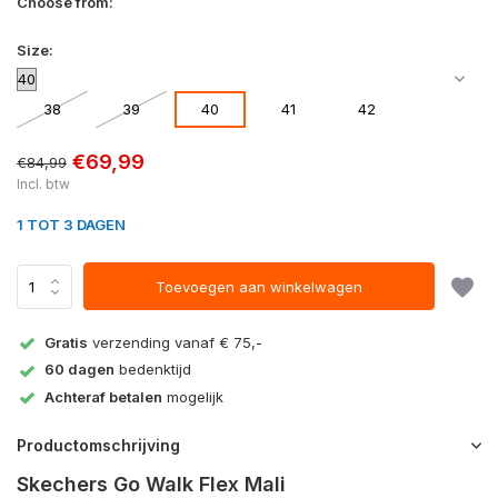
Choose from:
Size:
38
39
40
41
42
€69,99
€84,99
Incl. btw
1 TOT 3 DAGEN
Toevoegen aan winkelwagen
Gratis
verzending vanaf € 75,-
60 dagen
bedenktijd
Achteraf betalen
mogelijk
Productomschrijving
Skechers Go Walk Flex Mali