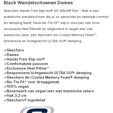
Black Wandelschoenen Dames
Skechers Hands Free Slip-ins® GO WALK® Flex - Mali is een
praktische wandelschoen die je zo aanschiet en optimaal comfort
en demping biedt. Deze No-Tie Fit™-stijl is voorzien van onze
exclusieve Heel Pillow® en uitgevoerd in vegan leer met
elastische veter, een Skechers Air-Cooled Memory Foam™-
binnenzool en lichtgewicht ULTRA GO®-demping.
✓Skechers
✓Dames
✓Hands Free Slip-ins®
✓Comfortabele pasvorm
✓Exclusieve Heel Pillow™
✓Responsieve lichtgewicht ULTRA GO®-demping
✓Skechers Air-Cooled Memory Foam® demping
✓No-Tie Fit™ voor draaggemak
✓100% vegan
✓Bovenwerk van vegan leer met elastische veters
✓Hak 3,2 cm
✓Skechers® logodetail