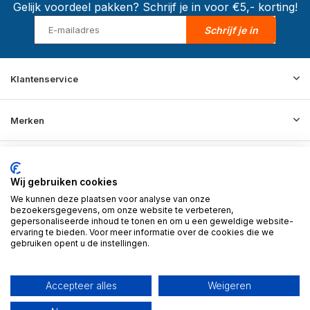
Gelijk voordeel pakken? Schrijf je in voor €5,- korting!
Schrijf je in
Klantenservice
Merken
Informatie
Wij gebruiken cookies
We kunnen deze plaatsen voor analyse van onze
Contact
bezoekersgegevens, om onze website te verbeteren,
gepersonaliseerde inhoud te tonen en om u een geweldige website-
ervaring te bieden. Voor meer informatie over de cookies die we
gebruiken opent u de instellingen.
© 2026 BD Store - Theme By
DMWS
x
Plus+
RSS-feed
Accepteer alles
Weigeren