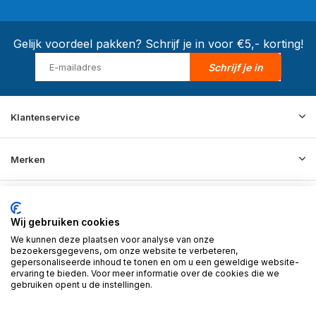
Gelijk voordeel pakken? Schrijf je in voor €5,- korting!
Schrijf je in
Klantenservice
Merken
Informatie
Wij gebruiken cookies
We kunnen deze plaatsen voor analyse van onze
Contact
bezoekersgegevens, om onze website te verbeteren,
gepersonaliseerde inhoud te tonen en om u een geweldige website-
ervaring te bieden. Voor meer informatie over de cookies die we
gebruiken opent u de instellingen.
© 2026 BD Store - Theme By
DMWS
x
Plus+
RSS-feed