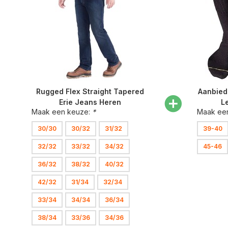
Rugged Flex Straight Tapered
Aanbied
Erie Jeans Heren
L
Maak een keuze:
*
Maak ee
30/30
30/32
31/32
39-40
32/32
33/32
34/32
45-46
36/32
38/32
40/32
42/32
31/34
32/34
33/34
34/34
36/34
38/34
33/36
34/36