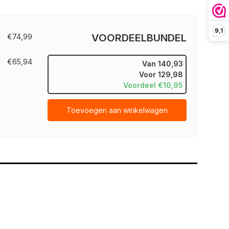
9,1
VOORDEELBUNDEL
€74,99
€65,94
Van
140,93
Voor
129,98
Voordeel €10,95
Toevoegen aan winkelwagen