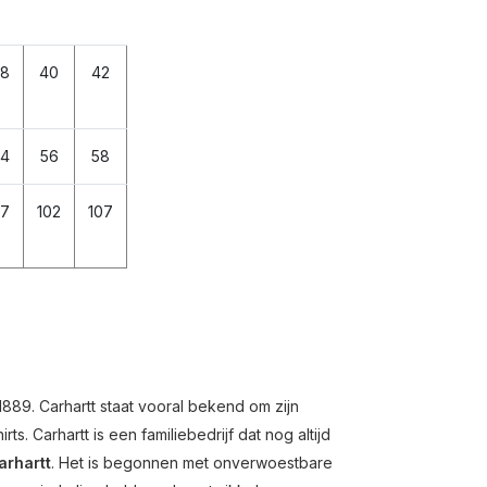
8
40
42
4
56
58
7
102
107
 1889. Carhartt staat vooral bekend om zijn
s. Carhartt is een familiebedrijf dat nog altijd
arhartt
. Het is begonnen met onverwoestbare