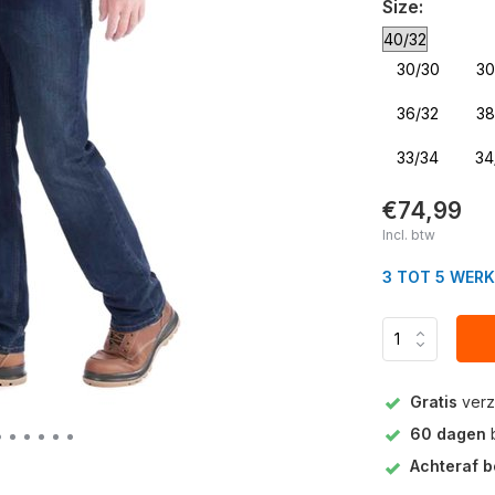
Size:
30/30
30
36/32
38
33/34
34
€74,99
Incl. btw
3 TOT 5 WER
Gratis
verz
60 dagen
b
Achteraf b