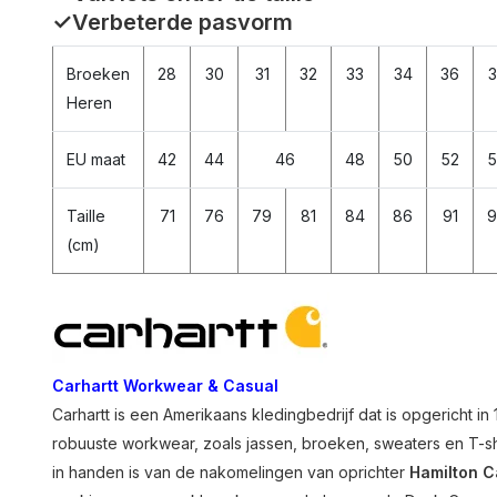
✓Verbeterde pasvorm
Broeken
28
30
31
32
33
34
36
3
Heren
EU maat
42
44
46
48
50
52
5
Taille
71
76
79
81
84
86
91
9
(cm)
Carhartt Workwear & Casual
Carhartt is een Amerikaans kledingbedrijf dat is opgericht in
robuuste workwear, zoals jassen, broeken, sweaters en T-shirt
in handen is van de nakomelingen van oprichter
Hamilton C