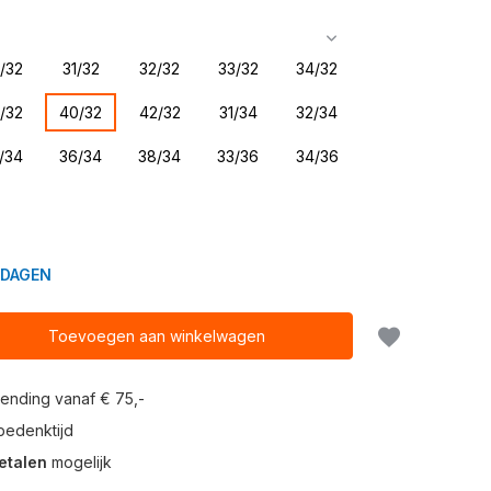
/32
31/32
32/32
33/32
34/32
/32
40/32
42/32
31/34
32/34
/34
36/34
38/34
33/36
34/36
KDAGEN
Toevoegen aan winkelwagen
ending vanaf € 75,-
edenktijd
etalen
mogelijk