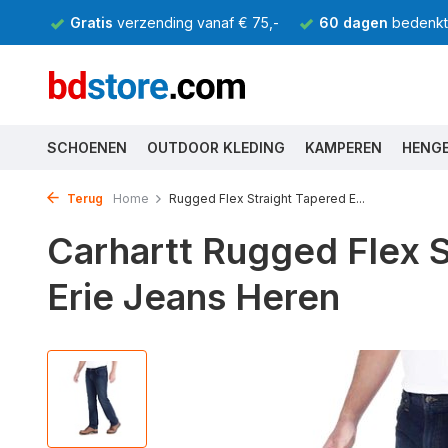
Gratis
verzending vanaf € 75,-
60 dagen
bedenkti
SCHOENEN
OUTDOOR KLEDING
KAMPEREN
HENG
Terug
Home
Rugged Flex Straight Tapered E...
Carhartt Rugged Flex S
Erie Jeans Heren