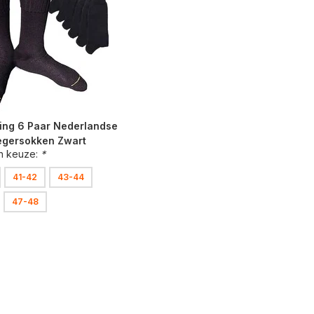
ing 6 Paar Nederlandse
egersokken Zwart
n keuze:
*
41-42
43-44
47-48