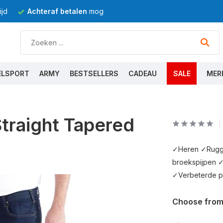
jd
Achteraf betalen
mogelijk
ELSPORT
ARMY
BESTSELLERS
CADEAU
SALE
MER
traight Tapered
✓Heren ✓Rugge
broekspijpen ✓
✓Verbeterde p
Choose from