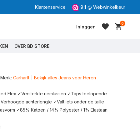
Klantenservice
9.1
@
Webwinkelkeur
0
Inloggen
KEN
OVER BD STORE
Merk:
Carhartt
Bekijk alles Jeans voor Heren
Account aanmaken
Account aanmaken
d Flex ✓Versterkte riemlussen ✓Taps toelopende
Verhoogde achterlengte ✓Valt iets onder de taille
asvorm ✓85% Katoen / 14% Polyester / 1% Elastaan
: