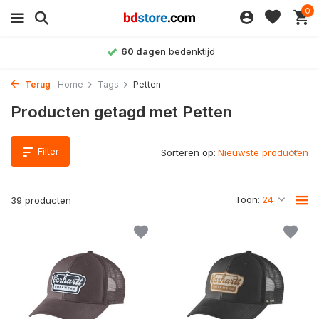
0
60 dagen
bedenktijd
Terug
Home
Tags
Petten
Producten getagd met Petten
Filter
Sorteren op:
Toon:
39 producten