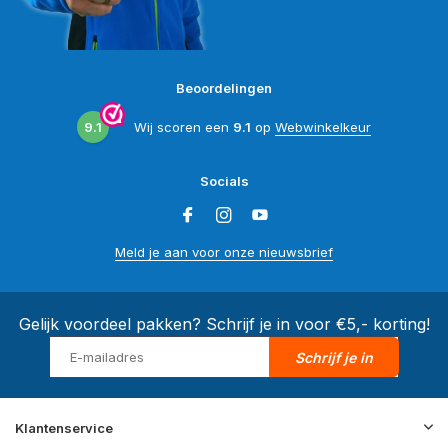
Beoordelingen
9.1
Wij scoren een
9.1
op
Webwinkelkeur
Socials
Meld je aan voor onze nieuwsbrief
Gelijk voordeel pakken? Schrijf je in voor €5,- korting!
Schrijf je in
Klantenservice