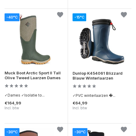
-40°C
-15°C
Muck Boot Arctic Sport II Tall
Dunlop K454061 Blizzard
Olive Tweed Laarzen Dames
Blauw Winterlaarzen
✓Dames ✓Isolatie to...
✓PVC winterlaarzen �...
€164,99
€64,99
Incl. btw
Incl. btw
-30°C
-30°C