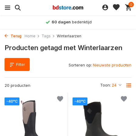
0
60 dagen
bedenktijd
Terug
Home
Tags
Winterlaarzen
Producten getagd met Winterlaarzen
Filter
Sorteren op:
Toon:
20 producten
-40°C
-40°C