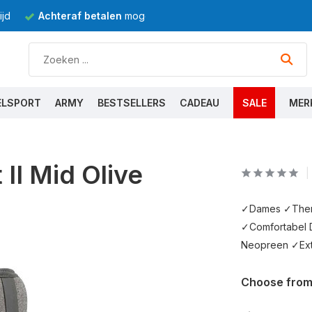
jd
Achteraf betalen
mogelijk
ELSPORT
ARMY
BESTSELLERS
CADEAU
SALE
MER
II Mid Olive
✓Dames ✓Therm
✓Comfortabel D
Neopreen ✓Extr
Choose from