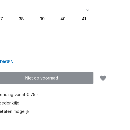
37
38
39
40
41
KDAGEN
Niet op voorraad
ending vanaf € 75,-
edenktijd
etalen
mogelijk