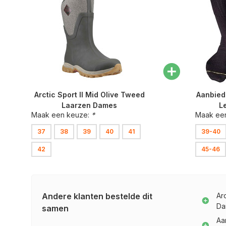
Arctic Sport II Mid Olive Tweed
Aanbied
Laarzen Dames
L
Maak een keuze:
*
Maak ee
37
38
39
40
41
39-40
42
45-46
Andere klanten bestelde dit
Ar
Da
samen
Aa