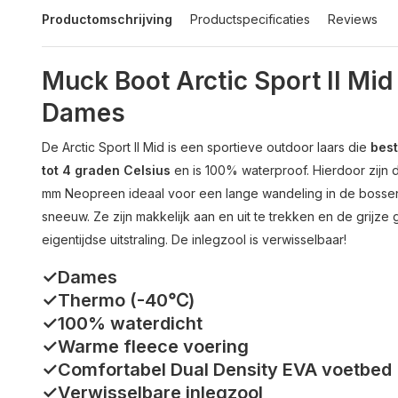
Productomschrijving
Productspecificaties
Reviews
Muck Boot Arctic Sport II Mi
Dames
De Arctic Sport II Mid is een sportieve outdoor laars die
best
tot 4 graden Celsius
en is 100% waterproof. Hierdoor zijn
mm Neopreen ideaal voor een lange wandeling in de bossen e
sneeuw. Ze zijn makkelijk aan en uit te trekken en de grijze
eigentijdse uitstraling. De inlegzool is verwisselbaar!
✓Dames
✓Thermo (-40℃)
✓100% waterdicht
✓Warme fleece voering
✓Comfortabel Dual Density EVA voetbed
✓Verwisselbare inlegzool