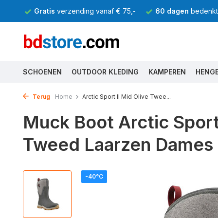
Gratis
verzending vanaf € 75,-
60 dagen
bedenkti
SCHOENEN
OUTDOOR KLEDING
KAMPEREN
HENG
Terug
Home
Arctic Sport II Mid Olive Twee...
Muck Boot Arctic Sport 
Tweed Laarzen Dames
-40°C