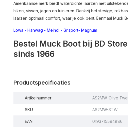
Amerikaanse merk biedt waterdichte laarzen met uitstekende gr
hiken, vissen, jagen en tuinieren. Dankzij het stevige, rekb
laarzen optimaal comfort, waar je ook bent. Eenmaal Muck Bo
Lowa
-
Hanwag
-
Meindl
-
Grisport
-
Magnum
Bestel Muck Boot bij BD Stor
sinds 1966
Productspecificaties
Artikelnummer
AS2MW-Olive Twe
SKU
AS2MW-3TW
EAN
0193715594886