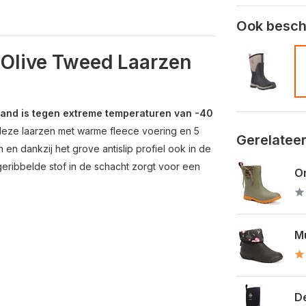
Ook beschi
d Olive Tweed Laarzen
and is tegen extreme temperaturen van -40
 deze laarzen met warme fleece voering en 5
Gerelatee
n dankzij het grove antislip profiel ook in de
 geribbelde stof in de schacht zorgt voor een
Or
Mu
De