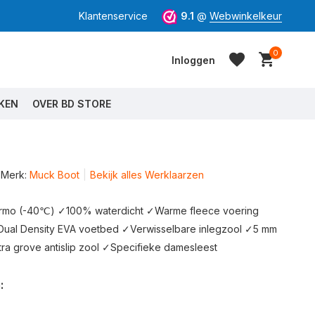
Klantenservice
9.1
@
Webwinkelkeur
0
Inloggen
KEN
OVER BD STORE
Merk:
Muck Boot
Bekijk alles Werklaarzen
Account aanmaken
Account aanmaken
o (-40℃) ✓100% waterdicht ✓Warme fleece voering
ual Density EVA voetbed ✓Verwisselbare inlegzool ✓5 mm
a grove antislip zool ✓Specifieke damesleest
: