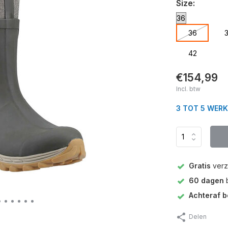
Size:
36
42
€154,99
Incl. btw
3 TOT 5 WER
Gratis
verz
60 dagen
b
Achteraf b
Delen