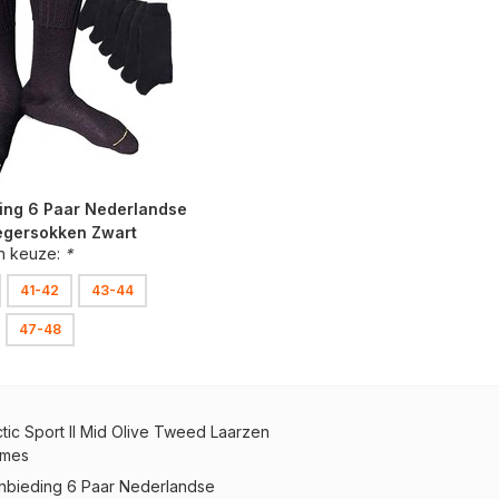
ing 6 Paar Nederlandse
egersokken Zwart
n keuze:
*
41-42
43-44
47-48
ctic Sport II Mid Olive Tweed Laarzen
mes
nbieding 6 Paar Nederlandse