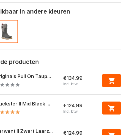
kbaar in andere kleuren
rde producten
iginals Pull On Taup...
€134,99
Incl. btw
ckster II Mid Black ...
€124,99
Incl. btw
rwent II Zwart Laarz...
€124,99