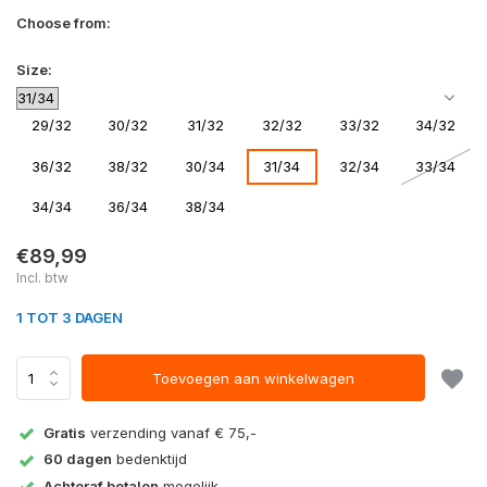
Choose from:
Size:
29/32
30/32
31/32
32/32
33/32
34/32
36/32
38/32
30/34
31/34
32/34
33/34
34/34
36/34
38/34
€89,99
Incl. btw
1 TOT 3 DAGEN
Toevoegen aan winkelwagen
Gratis
verzending vanaf € 75,-
60 dagen
bedenktijd
Achteraf betalen
mogelijk