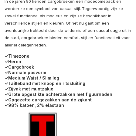
In de jaren 90 kenden cargobroeken een modecomeback en
werden ze een symbool van casual stijl. Tegenwoordig zijn ze
zowel functioneel als modieus en zijn ze beschikbaar in
verschillende stijlen en kleuren. Of het nu gaat om een
avontuurlijke trektocht door de wildernis of een casual dagje uit in
de stad, cargobroeken bieden comfort, stijl en functionaliteit voor
allerlei gelegenheden.
✓Timezone
✓Heren
✓Cargobroek
✓Normale pasvorm
✓Medium Waist / Slim leg
✓Tailleband met knoop en ritssluiting
✓Zijvak met muntzakje
✓Grote opgestikte achterzakken met figuurnaden
✓Opgezette cargozakken aan de zijkant
✓98% katoen, 2% elastaan