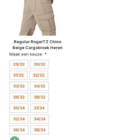
Regular RogerTZ Chino
Beige Cargobroek Heren
Maak een keuze:
*
29/32
30/32
31/32
32/32
33/32
34/32
36/32
38/32
30/34
31/34
32/34
34/34
36/34
38/34