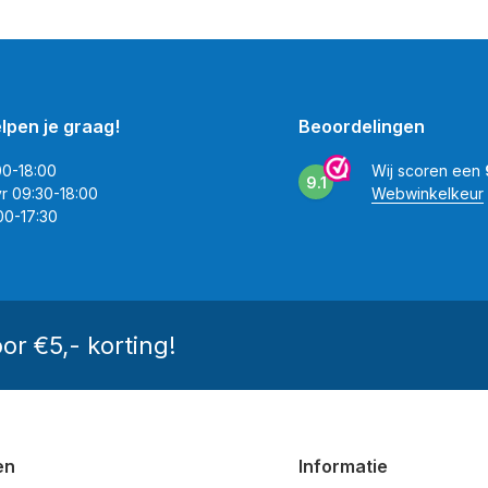
elpen je graag!
Beoordelingen
00-18:00
Wij scoren een
9.1
vr 09:30-18:00
Webwinkelkeur
00-17:30
oor €5,- korting!
en
Informatie