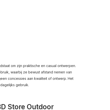
dstaat
om
zijn
praktische
en
casual
ontwerpen.
bruik,
waarbij
ze
bewust
afstand
nemen
van
geen
concessies
aan
kwaliteit
of
ontwerp.
Het
r
dagelijks
gebruik.
 BD Store Outdoor