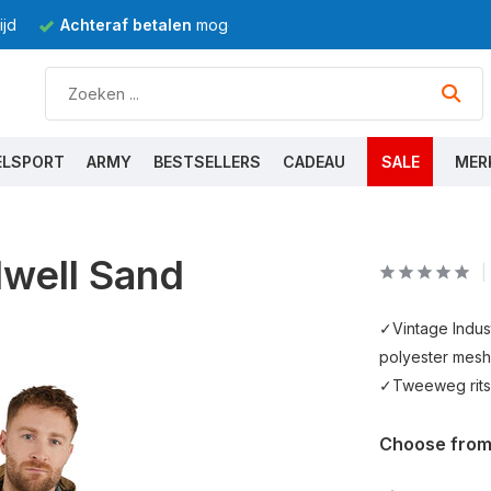
jd
Achteraf betalen
mogelijk
ELSPORT
ARMY
BESTSELLERS
CADEAU
SALE
MER
dwell Sand
✓Vintage Indu
polyester mes
✓Tweeweg rits
Choose from