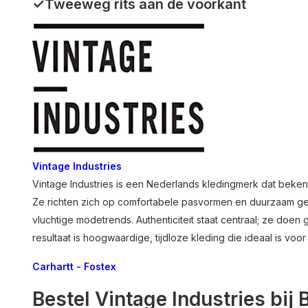
✓Tweeweg rits aan de voorkant
Vintage Industries
Vintage
Industries
is
een
Nederlands
kledingmerk
dat
beken
Ze
richten
zich
op
comfortabele
pasvormen
en
duurzaam
ge
vluchtige
modetrends.
Authenticiteit
staat
centraal;
ze
doen
resultaat
is
hoogwaardige,
tijdloze
kleding
die
ideaal
is
voo
Carhartt
-
Fostex
Bestel Vintage Industries bij