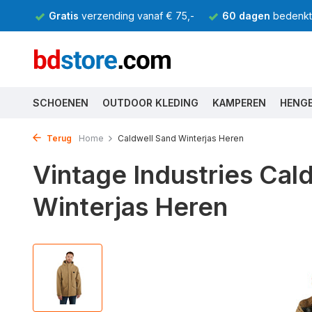
Gratis
verzending vanaf € 75,-
60 dagen
bedenkti
SCHOENEN
OUTDOOR KLEDING
KAMPEREN
HENG
Terug
Home
Caldwell Sand Winterjas Heren
Vintage Industries Cal
Winterjas Heren