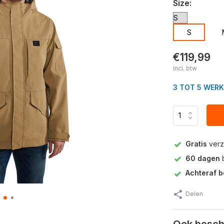
Size:
S
€119,99
Incl. btw
3 TOT 5 WER
Gratis
verz
60 dagen
b
Achteraf b
Delen
Ook beschi