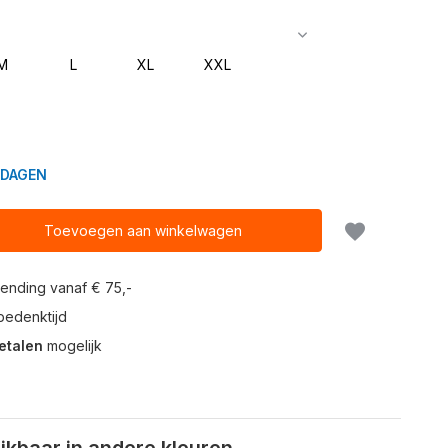
M
L
XL
XXL
KDAGEN
Toevoegen aan winkelwagen
ending vanaf € 75,-
edenktijd
etalen
mogelijk
kbaar in andere kleuren