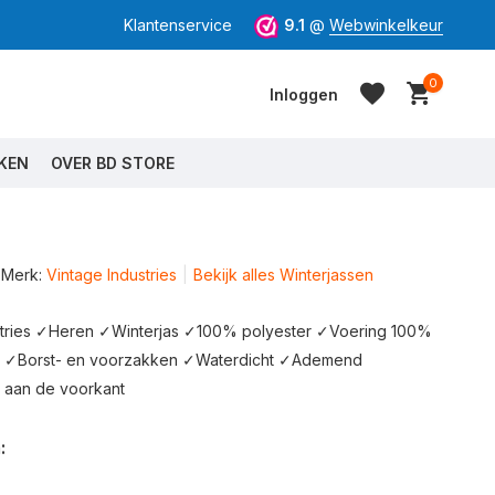
Klantenservice
9.1
@
Webwinkelkeur
0
Inloggen
KEN
OVER BD STORE
Merk:
Vintage Industries
Bekijk alles Winterjassen
Account aanmaken
Account aanmaken
stries ✓Heren ✓Winterjas ✓100% polyester ✓Voering 100%
h ✓Borst- en voorzakken ✓Waterdicht ✓Ademend
 aan de voorkant
: