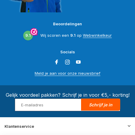
Beoordelingen
9.1
Wij scoren een
9.1
op
Webwinkelkeur
Socials
Meld je aan voor onze nieuwsbrief
Gelijk voordeel pakken? Schrijf je in voor €5,- korting!
Schrijf je in
Klantenservice