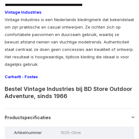
Vintage Industries
Vintage
Industries
is
een
Nederlands
kledingmerk
dat
bekendstaat
om
zijn
praktische
en
casual
ontwerpen.
Ze
richten
zich
op
comfortabele
pasvormen
en
duurzaam
gebruik,
waarbij
ze
bewust
afstand
nemen
van
vluchtige
modetrends.
Authenticiteit
staat
centraal;
ze
doen
geen
concessies
aan
kwaliteit
of
ontwerp.
Het
resultaat
is
hoogwaardige,
tijdloze
kleding
die
ideaal
is
voor
dagelijks
gebruik.
Carhartt
-
Fostex
Bestel Vintage Industries bij BD Store Outdoor
Adventure, sinds 1966
Productspecificaties
Artikelnummer
1025-Olive