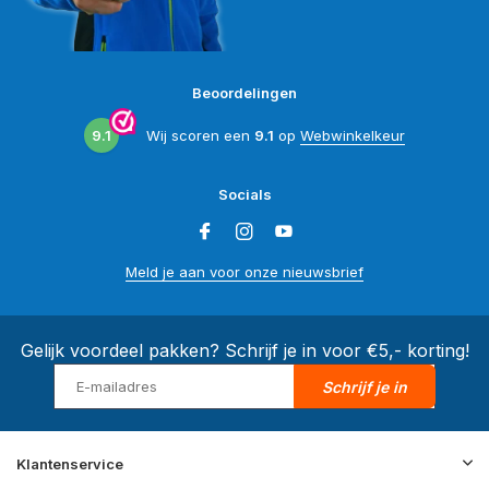
Beoordelingen
9.1
Wij scoren een
9.1
op
Webwinkelkeur
Socials
Meld je aan voor onze nieuwsbrief
Gelijk voordeel pakken? Schrijf je in voor €5,- korting!
Schrijf je in
Klantenservice