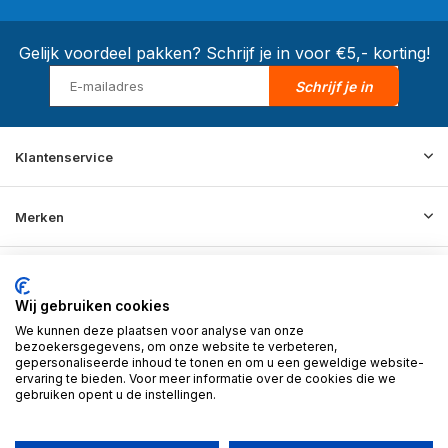
Gelijk voordeel pakken? Schrijf je in voor €5,- korting!
Schrijf je in
Klantenservice
Merken
Informatie
Wij gebruiken cookies
We kunnen deze plaatsen voor analyse van onze
Contact
bezoekersgegevens, om onze website te verbeteren,
gepersonaliseerde inhoud te tonen en om u een geweldige website-
ervaring te bieden. Voor meer informatie over de cookies die we
gebruiken opent u de instellingen.
© 2026 BD Store - Theme By
DMWS
x
Plus+
RSS-feed