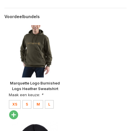
Voordeelbundels
Marquette Logo Burnished
Logs Heather Sweatshirt
Heren
Maak een keuze:
*
XS
S
M
L