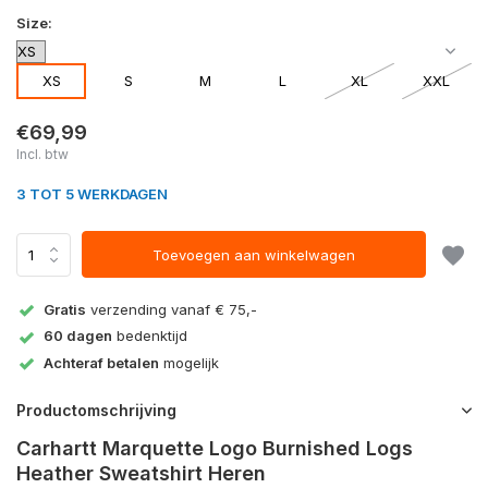
Size:
XS
S
M
L
XL
XXL
€69,99
Incl. btw
3 TOT 5 WERKDAGEN
Toevoegen aan winkelwagen
Gratis
verzending vanaf € 75,-
60 dagen
bedenktijd
Achteraf betalen
mogelijk
Productomschrijving
Carhartt Marquette Logo Burnished Logs
Heather Sweatshirt Heren