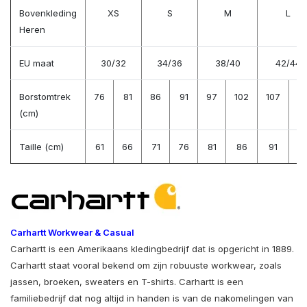
Bovenkleding
XS
S
M
L
Heren
EU maat
30/32
34/36
38/40
42/44
Borstomtrek
76
81
86
91
97
102
107
11
(cm)
Taille (cm)
61
66
71
76
81
86
91
9
Carhartt Workwear & Casual
Carhartt is een Amerikaans kledingbedrijf dat is opgericht in 1889.
Carhartt staat vooral bekend om zijn robuuste workwear, zoals
jassen, broeken, sweaters en T-shirts. Carhartt is een
familiebedrijf dat nog altijd in handen is van de nakomelingen van