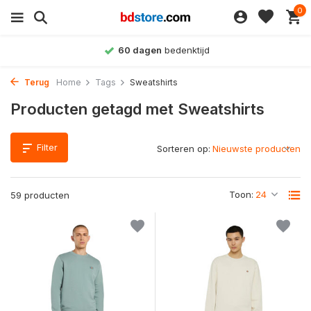
0
60 dagen
bedenktijd
Terug
Home
Tags
Sweatshirts
Producten getagd met Sweatshirts
Filter
Sorteren op:
Toon:
59 producten