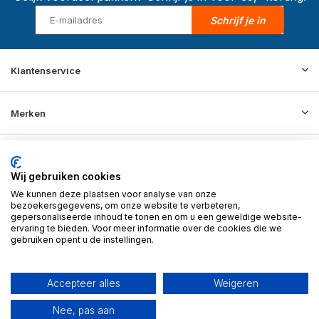
Schrijf je in
Klantenservice
Merken
Informatie
Wij gebruiken cookies
We kunnen deze plaatsen voor analyse van onze
Contact
bezoekersgegevens, om onze website te verbeteren,
gepersonaliseerde inhoud te tonen en om u een geweldige website-
ervaring te bieden. Voor meer informatie over de cookies die we
gebruiken opent u de instellingen.
© 2026 BD Store - Theme By
DMWS
x
Plus+
RSS-feed
Accepteer alles
Weigeren
Nee, pas aan