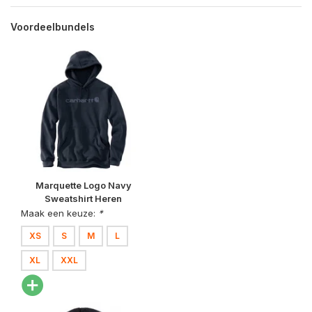
Voordeelbundels
Marquette Logo Navy
Sweatshirt Heren
Maak een keuze:
*
XS
S
M
L
XL
XXL