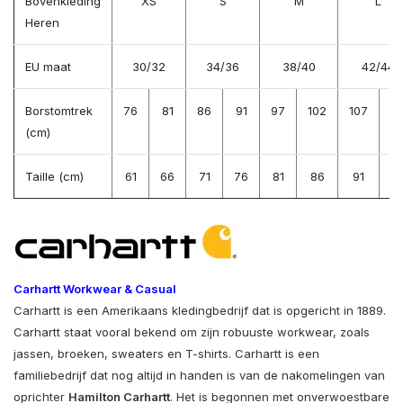
Bovenkleding
XS
S
M
L
Heren
EU maat
30/32
34/36
38/40
42/44
Borstomtrek
76
81
86
91
97
102
107
11
(cm)
Taille (cm)
61
66
71
76
81
86
91
9
Carhartt Workwear & Casual
Carhartt is een Amerikaans kledingbedrijf dat is opgericht in 1889.
Carhartt staat vooral bekend om zijn robuuste workwear, zoals
jassen, broeken, sweaters en T-shirts. Carhartt is een
familiebedrijf dat nog altijd in handen is van de nakomelingen van
oprichter
Hamilton Carhartt
. Het is begonnen met onverwoestbare