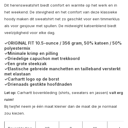
Dit herensweatshirt biedt comfort en warmte op het werk en in
het weekend. De stevigheid en het comfort van deze klassieke
hoody maken dit sweatshirt net zo geschikt voor een timmerklus
als voor gesjouw met spullen. De midweight katoenblend biedt
veelzijdigheid voor elke dag.
✓ORIGINAL FIT 10.5-ounce / 356 gram, 50% katoen / 50%
polyestermix
✓Minimale krimp en pilling
✓Driedelige capuchon met trekkoord
✓Een grote steekzak
✓Elastische gebreide manchetten en tailleband versterkt
met elastaan
✓Carhartt logo op de borst
✓Drienaads gestikte hoofdnaden
Let op:
Carhartt bovenkleding (shirts, sweaters en jassen)
valt erg
ruim!
Bij twijfel neem je één maat kleiner dan de maat die je normaal
zou kiezen.