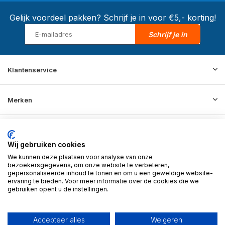
Gelijk voordeel pakken? Schrijf je in voor €5,- korting!
Schrijf je in
Klantenservice
Merken
Informatie
Wij gebruiken cookies
We kunnen deze plaatsen voor analyse van onze
Contact
bezoekersgegevens, om onze website te verbeteren,
gepersonaliseerde inhoud te tonen en om u een geweldige website-
ervaring te bieden. Voor meer informatie over de cookies die we
gebruiken opent u de instellingen.
© 2026 BD Store - Theme By
DMWS
x
Plus+
RSS-feed
Accepteer alles
Weigeren