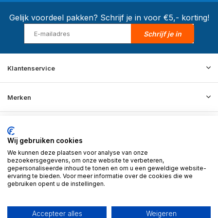
Gelijk voordeel pakken? Schrijf je in voor €5,- korting!
Schrijf je in
Klantenservice
Merken
Informatie
Wij gebruiken cookies
We kunnen deze plaatsen voor analyse van onze
Contact
bezoekersgegevens, om onze website te verbeteren,
gepersonaliseerde inhoud te tonen en om u een geweldige website-
ervaring te bieden. Voor meer informatie over de cookies die we
gebruiken opent u de instellingen.
© 2026 BD Store - Theme By
DMWS
x
Plus+
RSS-feed
Accepteer alles
Weigeren