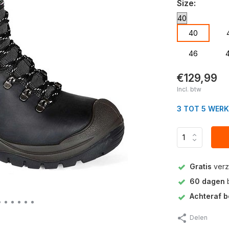
Size:
40
46
€129,99
Incl. btw
3 TOT 5 WER
Gratis
verz
60 dagen
b
Achteraf b
Delen