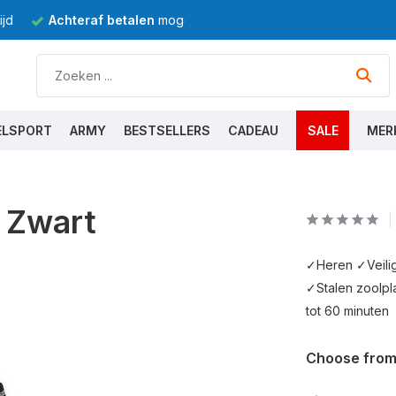
jd
Achteraf betalen
mogelijk
ELSPORT
ARMY
BESTSELLERS
CADEAU
SALE
MER
 Zwart
✓Heren ✓Veilig
✓Stalen zoolpl
tot 60 minuten
Choose from