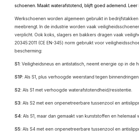
schoenen. Maakt waterafstotend, blijft goed ademend. Leer b
Werkschoenen worden algemeen gebruikt in bedrijfstakken w
meebrengt. In de industrie worden vaak veiligheidsschoen
verplicht. Ook koks, slagers en bakkers dragen vaak veilig
20345:2011 (CE EN-345) norm gebruikt voor veiligheidsschoen
bescherming:
S1
: Veiligheidsneus en antistatisch, neemt energie op in de hi
S1P
: Als S1, plus verhoogde weerstand tegen binnendringen
S2
: Als S1 met verhoogde waterafstotendheid/resistentie.
S3
: Als S2 met een onpenetreerbare tussenzool en antislippr
S4
: Als S1, maar dan gemaakt van kunststoffen en helemaal w
S5
: Als S4 met een onpenetreerbare tussenzool en antislippr