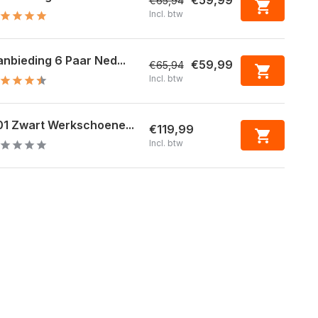
€59,99
€65,94
Incl. btw
nbieding 6 Paar Ned...
€59,99
€65,94
Incl. btw
1 Zwart Werkschoene...
€119,99
Incl. btw