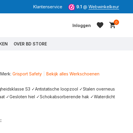
Klantenservice
9.1
@
Webwinkelkeur
0
Inloggen
KEN
OVER BD STORE
Merk:
Grisport Safety
Bekijk alles Werkschoenen
Account aanmaken
Account aanmaken
heidsklasse S3 ✓Antistatische loopzool ✓Stalen overneus
aat ✓Gesloten hiel ✓Schokabsorberende hak ✓Waterdicht
: