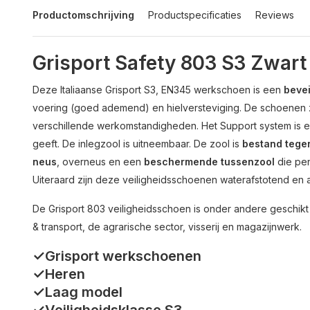
Productomschrijving
Productspecificaties
Reviews
Grisport Safety 803 S3 Zwar
Deze Italiaanse Grisport S3, EN345 werkschoen is een
beve
voering (goed ademend) en hielversteviging. De schoenen 
verschillende werkomstandigheden. Het Support system is e
geeft. De inlegzool is uitneembaar. De zool is
bestand tege
neus
, overneus en een
beschermende tussenzool
die pen
Uiteraard zijn deze veiligheidsschoenen waterafstotend en an
De Grisport 803 veiligheidsschoen is onder andere geschikt v
& transport, de agrarische sector, visserij en magazijnwerk.
✓Grisport werkschoenen
✓Heren
✓Laag model