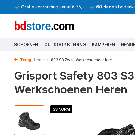
Gratis
verzending vanaf € 75,-
60 dagen
bedenkti
SCHOENEN
OUTDOOR KLEDING
KAMPEREN
HENG
Terug
Home
803 S3 Zwart Werkschoenen Here...
Grisport Safety 803 S3
Werkschoenen Heren
S3 NORM