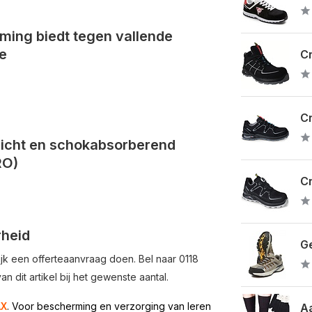
ing biedt tegen vallende
e
Cr
Cr
rlicht en schokabsorberend
RO)
Cr
rheid
Ge
jk een offerteaanvraag doen. Bel naar 0118
an dit artikel bij het gewenste aantal.
AX
. Voor bescherming en verzorging van leren
Aa