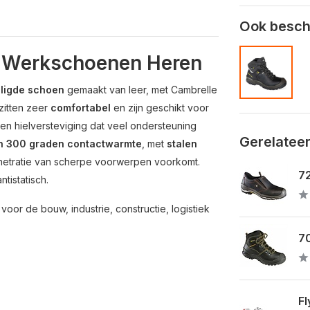
Ook beschi
t Werkschoenen Heren
iligde schoen
gemaakt van leer, met Cambrelle
zitten zeer
comfortabel
en zijn geschikt voor
en hielversteviging dat veel ondersteuning
Gerelatee
n 300 graden contactwarmte
, met
stalen
etratie van scherpe voorwerpen voorkomt.
72
tistatisch.
oor de bouw, industrie, constructie, logistiek
70
Fl