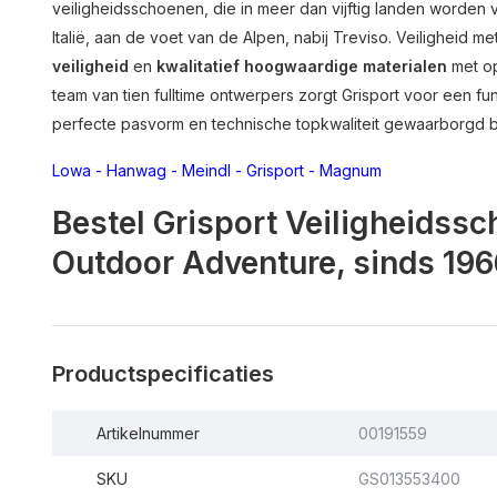
veiligheidsschoenen, die in meer dan vijftig landen worden v
Italië, aan de voet van de Alpen, nabij Treviso. Veiligheid met
veiligheid
en
kwalitatief hoogwaardige materialen
met op
team van tien fulltime ontwerpers zorgt Grisport voor een fun
perfecte pasvorm en technische topkwaliteit gewaarborgd bl
Lowa
-
Hanwag
-
Meindl
-
Grisport
-
Magnum
Bestel Grisport Veiligheidssc
Outdoor Adventure, sinds 196
Productspecificaties
Artikelnummer
00191559
SKU
GS013553400