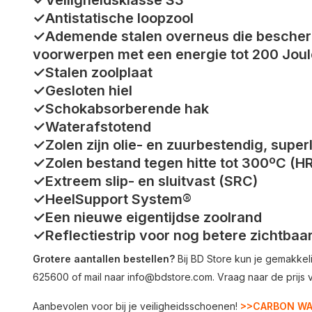
✓Veiligheidsklasse S3
✓Antistatische loopzool
✓Ademende stalen overneus die bescherm
voorwerpen met een energie tot 200 Joul
✓Stalen zoolplaat
✓Gesloten hiel
✓Schokabsorberende hak
✓Waterafstotend
✓Zolen zijn olie- en zuurbestendig, supe
✓Zolen bestand tegen hitte tot 300ºC (H
✓Extreem slip- en sluitvast (SRC)
✓HeelSupport System®
✓Een nieuwe eigentijdse zoolrand
✓Reflectiestrip voor nog betere zichtbaa
Grotere aantallen bestellen?
Bij BD Store kun je gemakkeli
625600 of mail naar
info@bdstore.com
. Vraag naar de prijs v
Aanbevolen voor bij je veiligheidsschoenen!
>>CARBON W