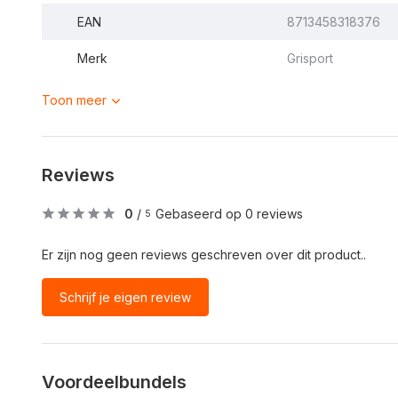
EAN
8713458318376
Merk
Grisport
Toon meer
Reviews
0
/
Gebaseerd op 0 reviews
5
Er zijn nog geen reviews geschreven over dit product..
Schrijf je eigen review
Voordeelbundels