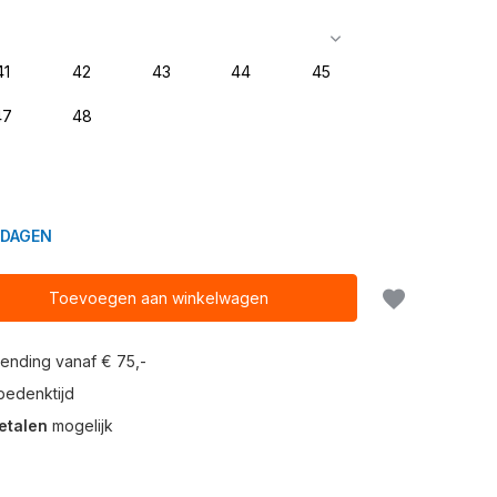
41
42
43
44
45
47
48
KDAGEN
Toevoegen aan winkelwagen
ending vanaf € 75,-
edenktijd
etalen
mogelijk