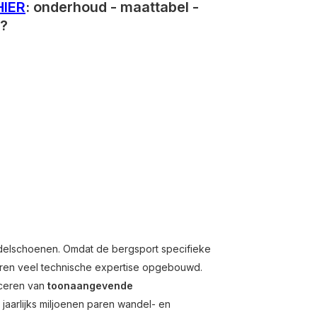
HIER
: onderhoud - maattabel -
g?
andelschoenen. Omdat de bergsport specifieke
 jaren veel technische expertise opgebouwd.
uceren van
toonaangevende
jaarlijks miljoenen paren wandel- en