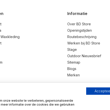
en
Informatie
t
Over BD Store
a
Openingstijden
 Waxkleding
Routebeschrijving
t
Werken bij BD Store
Stage
Outdoor Nieuwsbrief
um
Sitemap
Blogs
Merken
Accepteer
9.1
Wij scoren een
9.1
op
Webwinkelkeur
m onze website te verbeteren, gepersonaliseerde
 meer informatie over de cookies die we gebruiken