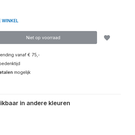
E WINKEL
Niet op voorraad
ending vanaf € 75,-
edenktijd
etalen
mogelijk
kbaar in andere kleuren