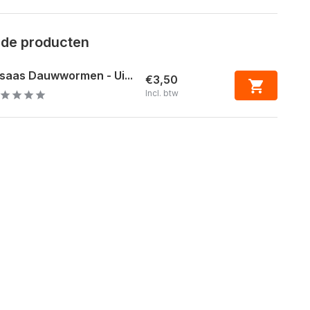
rde producten
saas Dauwwormen - Ui...
€3,50
Incl. btw