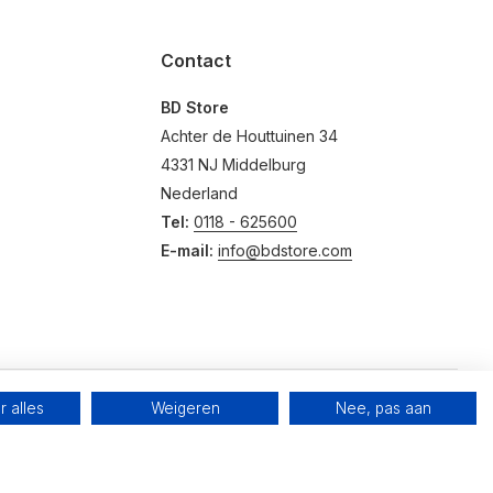
Contact
BD Store
Achter de Houttuinen 34
4331 NJ Middelburg
Nederland
Tel:
0118 - 625600
E-mail:
info@bdstore.com
 alles
Weigeren
Nee, pas aan