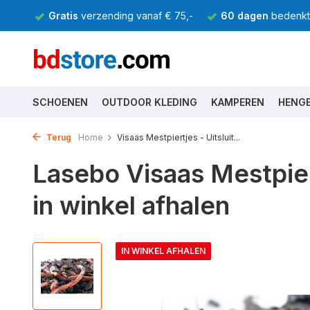
Gratis
verzending vanaf € 75,-
60 dagen
bedenkti
SCHOENEN
OUTDOOR KLEDING
KAMPEREN
HENG
Terug
Home
Visaas Mestpiertjes - Uitsluit...
Lasebo Visaas Mestpier
in winkel afhalen
IN WINKEL AFHALEN