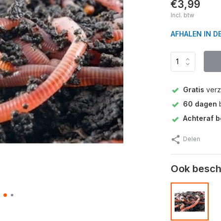
€3,99
Incl. btw
AFHALEN IN D
Gratis
verz
60 dagen
b
Achteraf b
Delen
Ook beschi