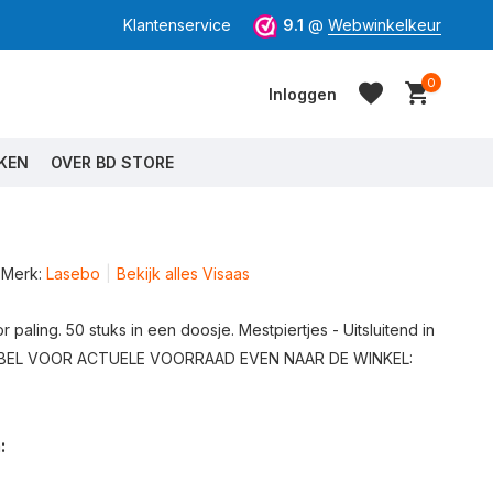
Klantenservice
9.1
@
Webwinkelkeur
0
Inloggen
KEN
OVER BD STORE
Merk:
Lasebo
Bekijk alles Visaas
Account aanmaken
Account aanmaken
 paling. 50 stuks in een doosje. Mestpiertjes - Uitsluitend in
n BEL VOOR ACTUELE VOORRAAD EVEN NAAR DE WINKEL:
: