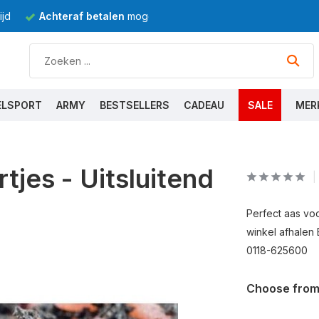
jd
Achteraf betalen
mogelijk
ELSPORT
ARMY
BESTSELLERS
CADEAU
SALE
MER
tjes - Uitsluitend
Perfect aas voor
winkel afhale
0118-625600
Choose from