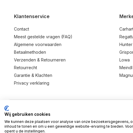
Klantenservice
Merk
Contact
Carhart
Meest gestelde vragen (FAQ)
Regatt
Algemene voorwaarden
Hunter
Betaalmethoden
Grispor
Verzenden & Retourneren
Lowa
Retourrecht
Meindl
Garantie & Klachten
Magn
Privacy verklaring
Wij gebruiken cookies
© 2026 BD Store - Theme By
DMWS
x
Plus+
We kunnen deze plaatsen voor analyse van onze bezoekersgegevens, o
RSS-feed
inhoud te tonen en om u een geweldige website-ervaring te bieden. Voor
opent u de instellingen.