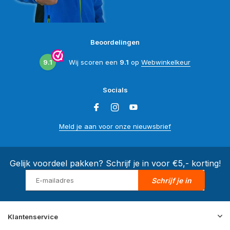
Beoordelingen
9.1
Wij scoren een
9.1
op
Webwinkelkeur
Socials
Meld je aan voor onze nieuwsbrief
Gelijk voordeel pakken? Schrijf je in voor €5,- korting!
Schrijf je in
Klantenservice