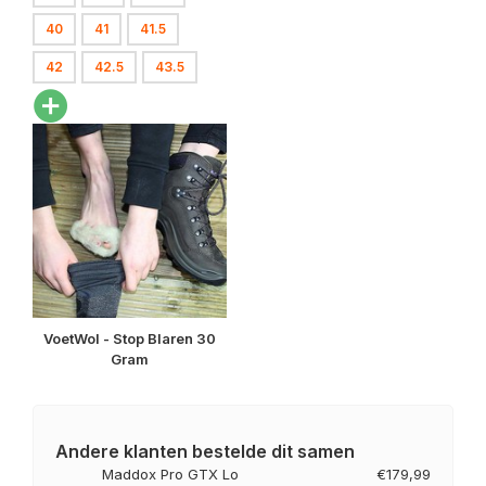
40
41
41.5
42
42.5
43.5
VoetWol - Stop Blaren 30
Gram
Andere klanten bestelde dit samen
Maddox Pro GTX Lo
€179,99