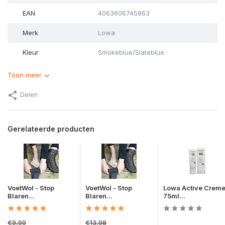
EAN
4063606745863
Merk
Lowa
Kleur
Smokeblue/Slateblue
Toon meer
Delen
Gerelateerde producten
VoetWol - Stop
VoetWol - Stop
Lowa Active Crem
Blaren...
Blaren...
75ml...
€9,99
€13,98