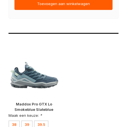
Toevoegen aan winkelwagen
Maddox Pro GTX Lo
Smokeblue Slateblue
Wandelschoenen Dames
Maak een keuze:
*
38
39
39.5