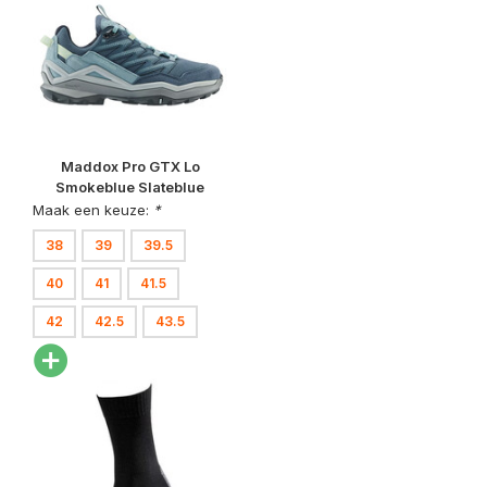
Maddox Pro GTX Lo
Smokeblue Slateblue
Wandelschoenen Dames
Maak een keuze:
*
38
39
39.5
40
41
41.5
42
42.5
43.5