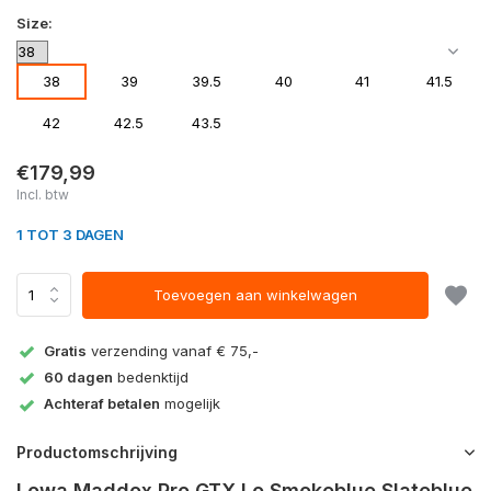
Size:
38
39
39.5
40
41
41.5
42
42.5
43.5
€179,99
Incl. btw
1 TOT 3 DAGEN
Toevoegen aan winkelwagen
Gratis
verzending vanaf € 75,-
60 dagen
bedenktijd
Achteraf betalen
mogelijk
Productomschrijving
Lowa Maddox Pro GTX Lo Smokeblue Slateblue