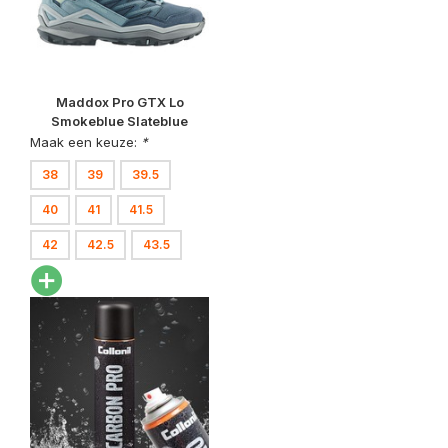
Maddox Pro GTX Lo
Smokeblue Slateblue
Wandelschoenen Dames
Maak een keuze:
*
38
39
39.5
40
41
41.5
42
42.5
43.5