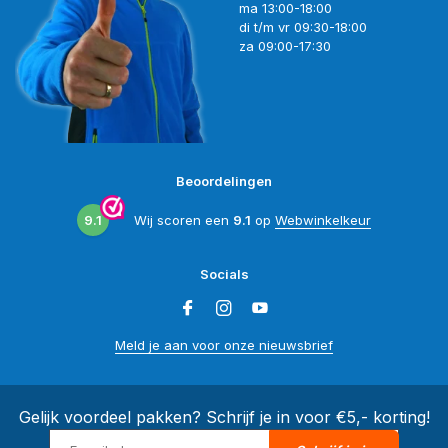
ma 13:00-18:00
di t/m vr 09:30-18:00
za 09:00-17:30
Beoordelingen
9.1
Wij scoren een
9.1
op
Webwinkelkeur
Socials
Meld je aan voor onze nieuwsbrief
Gelijk voordeel pakken? Schrijf je in voor €5,- korting!