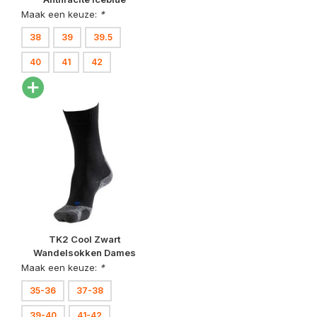
Wandelschoenen Dames
Maak een keuze:
*
38
39
39.5
40
41
42
TK2 Cool Zwart
Wandelsokken Dames
Maak een keuze:
*
35-36
37-38
39-40
41-42