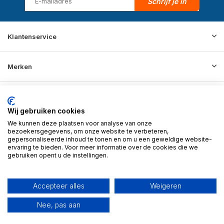
Schrijf je in
Klantenservice
Merken
Informatie
Wij gebruiken cookies
We kunnen deze plaatsen voor analyse van onze
Contact
bezoekersgegevens, om onze website te verbeteren,
gepersonaliseerde inhoud te tonen en om u een geweldige website-
ervaring te bieden. Voor meer informatie over de cookies die we
gebruiken opent u de instellingen.
© 2026 BD Store - Theme By
DMWS
x
Plus+
RSS-feed
Accepteer alles
Weigeren
Nee, pas aan