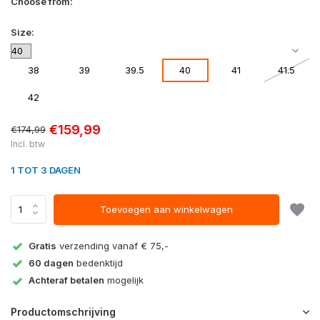
Choose from:
Size:
38
39
39.5
40
41
41.5
42
€159,99
€174,99
Incl. btw
1 TOT 3 DAGEN
Toevoegen aan winkelwagen
Gratis
verzending vanaf € 75,-
60 dagen
bedenktijd
Achteraf betalen
mogelijk
Productomschrijving