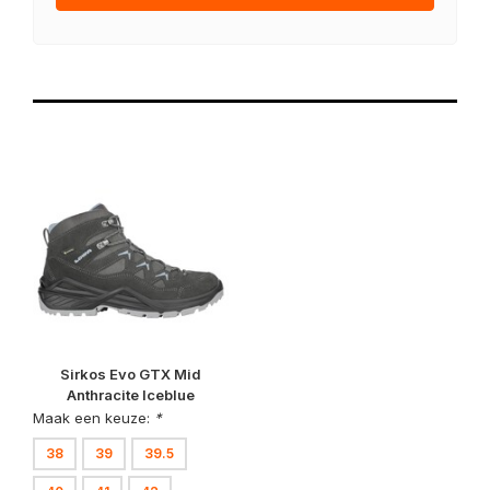
Sirkos Evo GTX Mid
Anthracite Iceblue
Wandelschoenen Dames
Maak een keuze:
*
38
39
39.5