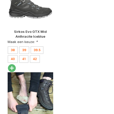
Sirkos Evo GTX Mid
Anthracite Iceblue
Wandelschoenen Dames
Maak een keuze:
*
38
39
39.5
40
41
42