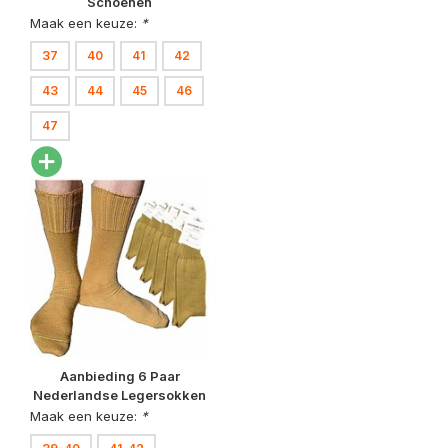
Schoenen
Maak een keuze:
*
37
40
41
42
43
44
45
46
47
Aanbieding 6 Paar
Nederlandse Legersokken
Kaki
Maak een keuze:
*