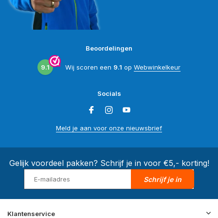
Beoordelingen
9.1
Wij scoren een
9.1
op
Webwinkelkeur
Socials
Meld je aan voor onze nieuwsbrief
Gelijk voordeel pakken? Schrijf je in voor €5,- korting!
Schrijf je in
Klantenservice