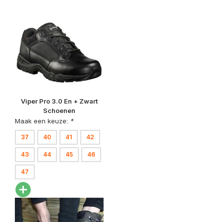
Viper Pro 3.0 En + Zwart
Schoenen
Maak een keuze:
*
37
40
41
42
43
44
45
46
47