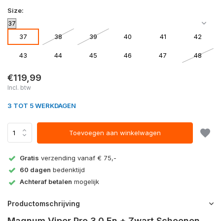
Size:
37
38
39
40
41
42
43
44
45
46
47
48
€119,99
Incl. btw
3 TOT 5 WERKDAGEN
Toevoegen aan winkelwagen
Gratis
verzending vanaf € 75,-
60 dagen
bedenktijd
Achteraf betalen
mogelijk
Productomschrijving
Magnum Viper Pro 3.0 En + Zwart Schoenen