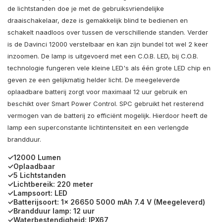
de lichtstanden doe je met de gebruiksvriendelijke
draaischakelaar, deze is gemakkelijk blind te bedienen en
schakelt naadloos over tussen de verschillende standen. Verder
is de Davinci 12000 verstelbaar en kan zijn bundel tot wel 2 keer
inzoomen. De lamp is uitgevoerd met een C.O.B. LED, bij C.O.B.
technologie fungeren vele kleine LED's als één grote LED chip en
geven ze een gelijkmatig helder licht. De meegeleverde
oplaadbare batterij zorgt voor maximaal 12 uur gebruik en
beschikt over Smart Power Control. SPC gebruikt het resterend
vermogen van de batterij zo efficiënt mogelijk. Hierdoor heeft de
lamp een superconstante lichtintensiteit en een verlengde
brandduur.
✓12000 Lumen
✓Oplaadbaar
✓5 Lichtstanden
✓Lichtbereik: 220 meter
✓Lampsoort: LED
✓Batterijsoort: 1x 26650 5000 mAh 7.4 V (Meegeleverd)
✓Brandduur lamp: 12 uur
✓Waterbestendigheid: IPX67