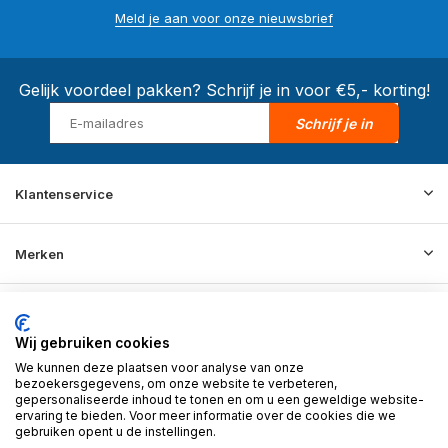
Meld je aan voor onze nieuwsbrief
Gelijk voordeel pakken? Schrijf je in voor €5,- korting!
Schrijf je in
Klantenservice
Merken
Informatie
Wij gebruiken cookies
We kunnen deze plaatsen voor analyse van onze
Contact
bezoekersgegevens, om onze website te verbeteren,
gepersonaliseerde inhoud te tonen en om u een geweldige website-
ervaring te bieden. Voor meer informatie over de cookies die we
gebruiken opent u de instellingen.
© 2026 BD Store - Theme By
DMWS
x
Plus+
RSS-feed