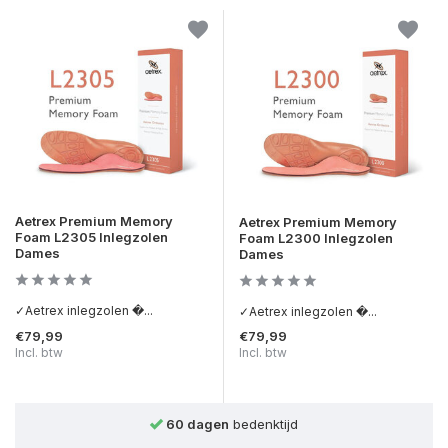
Aetrex Premium Memory
Aetrex Premium Memory
Foam L2305 Inlegzolen
Foam L2300 Inlegzolen
Dames
Dames
✓Aetrex inlegzolen �...
✓Aetrex inlegzolen �...
€79,99
€79,99
Incl. btw
Incl. btw
ktijd
Achteraf betalen
mogelijk