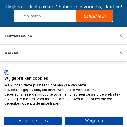
Gelijk voordeel pakken? Schrijf je in voor €5,- korting!
Schrijf je in
Klantenservice
Merken
Informatie
Wij gebruiken cookies
We kunnen deze plaatsen voor analyse van onze
Contact
bezoekersgegevens, om onze website te verbeteren,
gepersonaliseerde inhoud te tonen en om u een geweldige website-
ervaring te bieden. Voor meer informatie over de cookies die we
gebruiken opent u de instellingen.
© 2026 BD Store - Theme By
DMWS
x
Plus+
RSS-feed
Accepteer alles
Weigeren