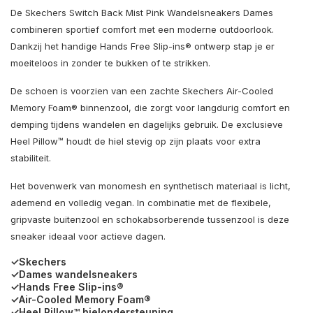
De Skechers Switch Back Mist Pink Wandelsneakers Dames
combineren sportief comfort met een moderne outdoorlook.
Dankzij het handige Hands Free Slip-ins® ontwerp stap je er
moeiteloos in zonder te bukken of te strikken.
De schoen is voorzien van een zachte Skechers Air-Cooled
Memory Foam® binnenzool, die zorgt voor langdurig comfort en
demping tijdens wandelen en dagelijks gebruik. De exclusieve
Heel Pillow™ houdt de hiel stevig op zijn plaats voor extra
stabiliteit.
Het bovenwerk van monomesh en synthetisch materiaal is licht,
ademend en volledig vegan. In combinatie met de flexibele,
gripvaste buitenzool en schokabsorberende tussenzool is deze
sneaker ideaal voor actieve dagen.
✓Skechers
✓Dames wandelsneakers
✓Hands Free Slip-ins®
✓Air-Cooled Memory Foam®
✓Heel Pillow™ hielondersteuning