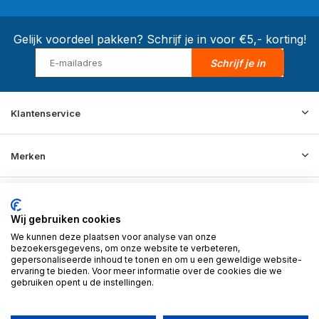
Gelijk voordeel pakken? Schrijf je in voor €5,- korting!
Schrijf je in
Klantenservice
Merken
Informatie
Wij gebruiken cookies
We kunnen deze plaatsen voor analyse van onze
Contact
bezoekersgegevens, om onze website te verbeteren,
gepersonaliseerde inhoud te tonen en om u een geweldige website-
ervaring te bieden. Voor meer informatie over de cookies die we
gebruiken opent u de instellingen.
© 2026 BD Store - Theme By
DMWS
x
Plus+
RSS-feed