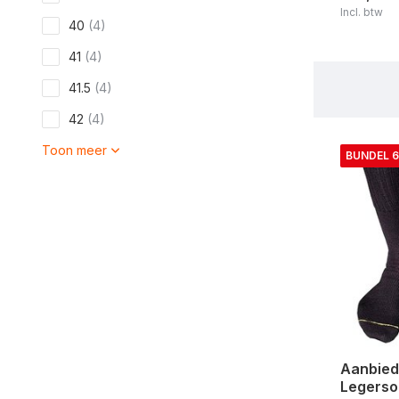
Incl. btw
40
(4)
41
(4)
41.5
(4)
42
(4)
Toon meer
BUNDEL 6
Aanbied
Legerso