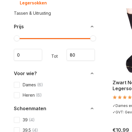
Legersokken
Tassen & Uitrusting
Prijs
Tot
Voor wie?
Zwart N
Dames
(6)
Legerso
Heren
(6)
✓Dames en 
Schoenmaten
✓GVT: Geve
39
(4)
€10,99
39.5
(4)