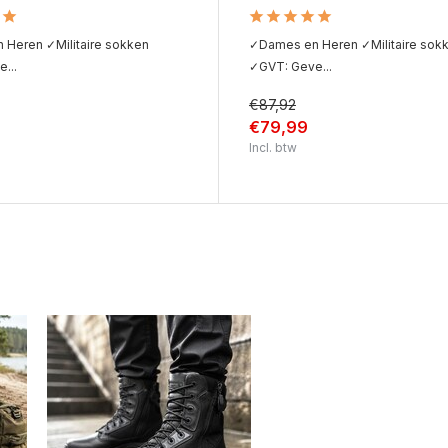
Heren ✓Militaire sokken
✓Dames en Heren ✓Militaire sok
...
✓GVT: Geve...
€87,92
€79,99
Incl. btw