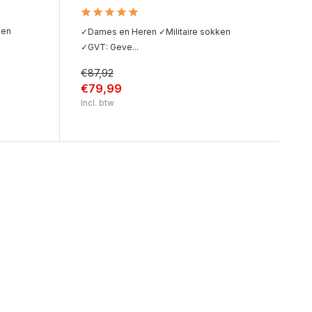
ken
✓Dames en Heren ✓Militaire sokken
✓GVT: Geve...
€87,92
€79,99
Incl. btw