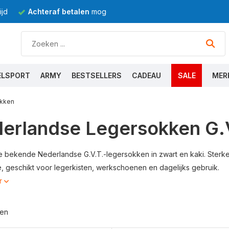
jd
Achteraf betalen
mogelijk
ELSPORT
ARMY
BESTSELLERS
CADEAU
SALE
MER
kken
erlandse Legersokken G.V.
 bekende Nederlandse G.V.T.-legersokken in zwart en kaki. Ster
, geschikt voor legerkisten, werkschoenen en dagelijks gebruik.
r
ten