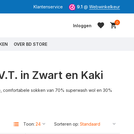
Klantenservice
9.1
@
Webwinkelkeur
0
Inloggen
KEN
OVER BD STORE
T. in Zwart en Kaki
Account aanmaken
Account aanmaken
ke, comfortabele sokken van 70% superwash wol en 30%
Toon:
Sorteren op: