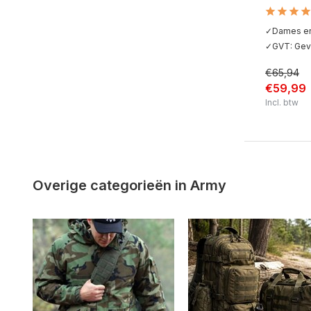
✓Dames en 
✓GVT: Geve
€65,94
€59,99
Incl. btw
Overige categorieën in Army