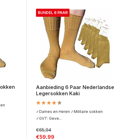
BUNDEL 6 PAAR
sokken
Aanbieding 6 Paar Nederlandse
Legersokken Kaki
ken
✓Dames en Heren ✓Militaire sokken
✓GVT: Geve...
€65,94
€59,99