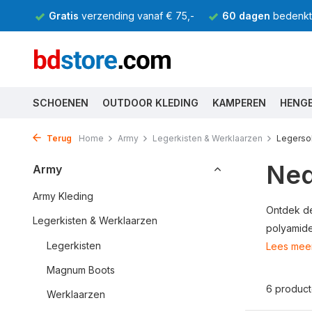
Gratis
verzending vanaf € 75,-
60 dagen
bedenkti
SCHOENEN
OUTDOOR KLEDING
KAMPEREN
HENG
Terug
Home
Army
Legerkisten & Werklaarzen
Legerso
Ned
Army
Army Kleding
Ontdek de
Legerkisten & Werklaarzen
polyamide
Legerkisten
Lees mee
Magnum Boots
6 produc
Werklaarzen