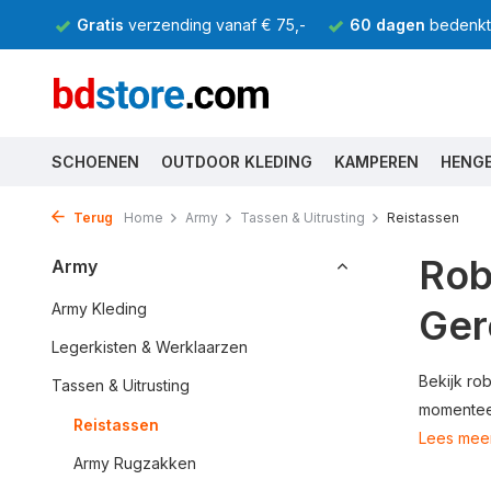
Gratis
verzending vanaf € 75,-
60 dagen
bedenkti
SCHOENEN
OUTDOOR KLEDING
KAMPEREN
HENG
Terug
Home
Army
Tassen & Uitrusting
Reistassen
Rob
Army
Army Kleding
Ger
Legerkisten & Werklaarzen
Bekijk ro
Tassen & Uitrusting
momenteel
Reistassen
Lees mee
Army Rugzakken