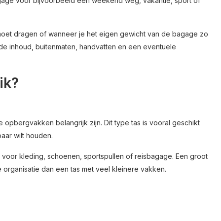
gage voor bijvoorbeeld een weekend weg, vakantie, sport of
ig moet dragen of wanneer je het eigen gewicht van de bagage zo
t de inhoud, buitenmaten, handvatten en een eventuele
ik?
pbergvakken belangrijk zijn. Dit type tas is vooral geschikt
aar wilt houden.
voor kleding, schoenen, sportspullen of reisbagage. Een groot
ne organisatie dan een tas met veel kleinere vakken.