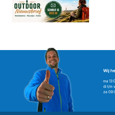
Wij h
ma 13:
di t/m 
za 09: