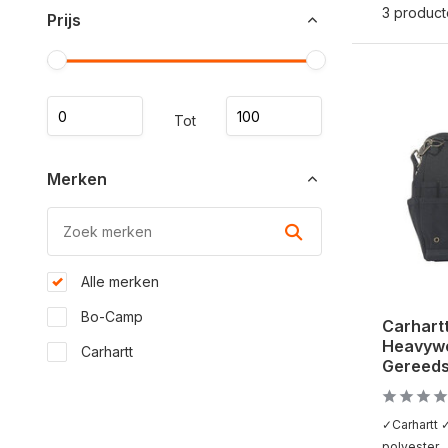
3 produc
Prijs
Tot
Merken
Alle merken
Bo-Camp
Carhartt
Heavywe
Carhartt
Gereed
✓Carhartt
polyester ..