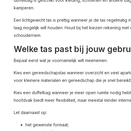
duffelbag is geschikt voor kleding, schoenen en andere ba
kamperen.
Een lichtgewicht tas is prettig wanneer je de tas regelmat
laag mogelijk wilt houden. Houd bij het kiezen rekening me
schouderriem.
Welke tas past bij jouw gebru
Bepaal eerst wat je voornamelijk wilt meenemen.
Kies een gereedschapstas wanneer overzicht en veel aparte o
voor kleinere materialen en gereedschap die je snel bereikb
Kies een duffelbag wanneer je meer open ruimte nodig hebt 
hoofdvak biedt meer flexibiliteit, maar meestal minder inter
Let daarnaast op:
het gewenste formaat;