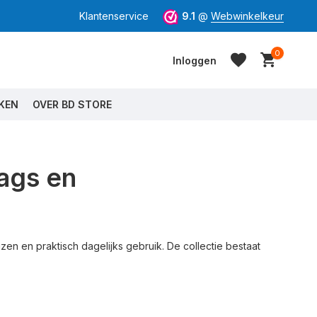
Klantenservice
9.1
@
Webwinkelkeur
0
Inloggen
KEN
OVER BD STORE
ags en
Account aanmaken
Account aanmaken
en en praktisch dagelijks gebruik. De collectie bestaat
.