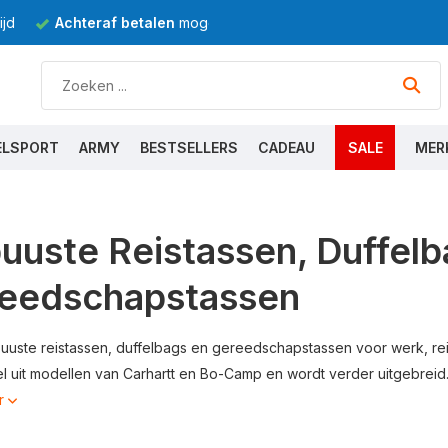
jd
Achteraf betalen
mogelijk
ELSPORT
ARMY
BESTSELLERS
CADEAU
SALE
MER
uuste Reistassen, Duffelb
eedschapstassen
buuste reistassen, duffelbags en gereedschapstassen voor werk, reiz
 uit modellen van Carhartt en Bo-Camp en wordt verder uitgebreid
r