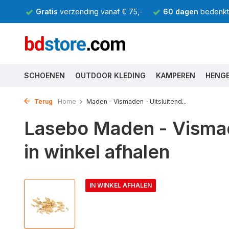
Gratis
verzending vanaf € 75,-
60 dagen
bedenkti
SCHOENEN
OUTDOOR KLEDING
KAMPEREN
HENG
Terug
Home
Maden - Vismaden - Uitsluitend...
Lasebo Maden - Vismad
in winkel afhalen
IN WINKEL AFHALEN