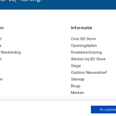
en
Informatie
t
Over BD Store
a
Openingstijden
 Waxkleding
Routebeschrijving
t
Werken bij BD Store
Stage
Outdoor Nieuwsbrief
um
Sitemap
Blogs
Merken
Accepteer