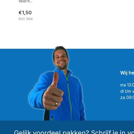
Voor h...
€1,50
Incl. btw
Wij h
ma 13:
di t/m 
za 09:
Gelijk voordeel pakken? Schrijf je in v