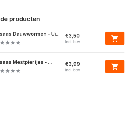
rde producten
saas Dauwwormen - Ui...
€3,50
Incl. btw
saas Mestpiertjes - ...
€3,99
Incl. btw