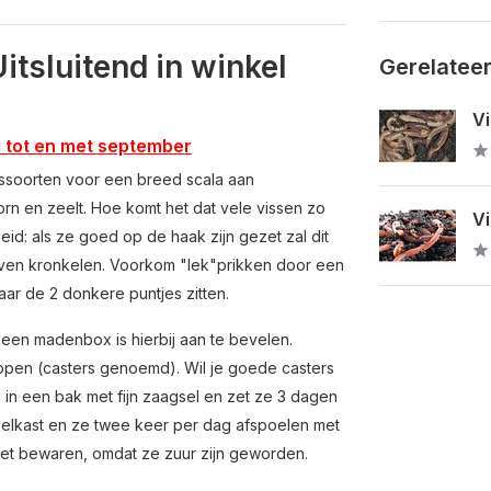
tsluitend in winkel
Gerelatee
Vi
l tot en met september
ssoorten voor een breed scala aan
orn en zeelt. Hoe komt het dat vele vissen zo
Vi
id: als ze goed op de haak zijn gezet zal dit
ijven kronkelen. Voorkom "lek"prikken door een
ar de 2 donkere puntjes zitten.
en madenbox is hierbij aan te bevelen.
pen (casters genoemd). Wil je goede casters
n een bak met fijn zaagsel en zet ze 3 dagen
oelkast en ze twee keer per dag afspoelen met
 niet bewaren, omdat ze zuur zijn geworden.