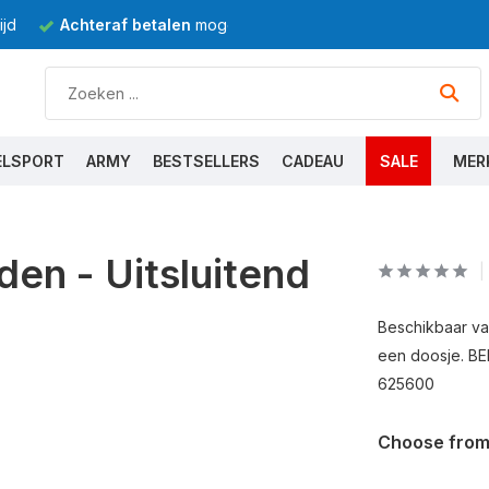
jd
Achteraf betalen
mogelijk
ELSPORT
ARMY
BESTSELLERS
CADEAU
SALE
MER
en - Uitsluitend
Beschikbaar van
een doosje. B
625600
Choose from