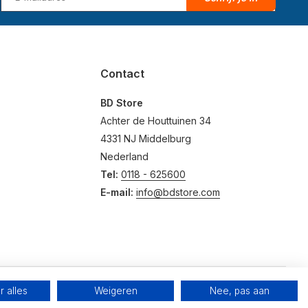
Contact
BD Store
Achter de Houttuinen 34
4331 NJ Middelburg
Nederland
Tel:
0118 - 625600
E-mail:
info@bdstore.com
 alles
Weigeren
Nee, pas aan