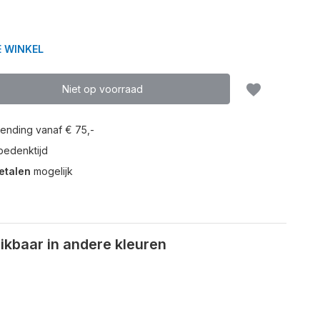
E WINKEL
Niet op voorraad
ending vanaf € 75,-
edenktijd
etalen
mogelijk
kbaar in andere kleuren