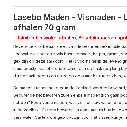
Lasebo Maden - Vismaden - Ui
afhalen 70 gram
Uitsluitend in winkel afhalen,
Beschikbaar van apri
Deze witte kronkelaar is een van de beste en bekendste aa
zoetwatervissoorten zoals baars, brasem, karper, paling, vo
gek zijn op deze aassoort? Het is voornamelijk de levendighe
taaie beestje namelijk onder water aan de haak nog lang bl
dunne haak gebruiken en ze op de platte kant te prikken, wa
De maden kunnen het best in de koelkast worden bewaard, e
Gedurende het bewaren zullen enkele maden zich gaan pop
hebben? Koop verse maden, was ze met lauw water, doe ze i
in de koelkast. Casters bewaren: in een vacuüm bus in de k
vers water. Casters die gebruikt zijn voor het vissen kun je