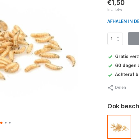
€1,50
Incl. btw
AFHALEN IN D
Gratis
verz
60 dagen
b
Achteraf b
Delen
Ook beschi