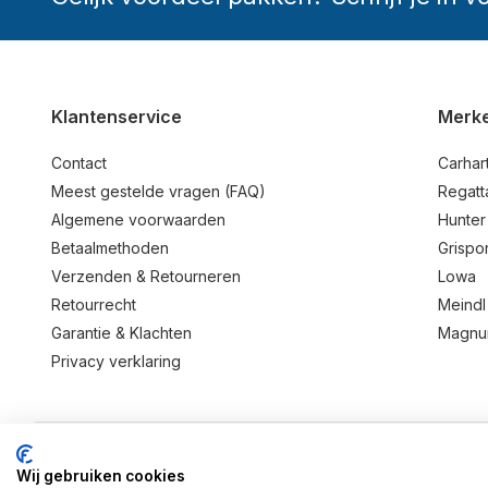
Klantenservice
Merk
Contact
Carhart
Meest gestelde vragen (FAQ)
Regatt
Algemene voorwaarden
Hunter
Betaalmethoden
Grispor
Verzenden & Retourneren
Lowa
Retourrecht
Meindl
Garantie & Klachten
Magn
Privacy verklaring
Wij gebruiken cookies
© 2026 BD Store - Theme By
DMWS
x
Plus+