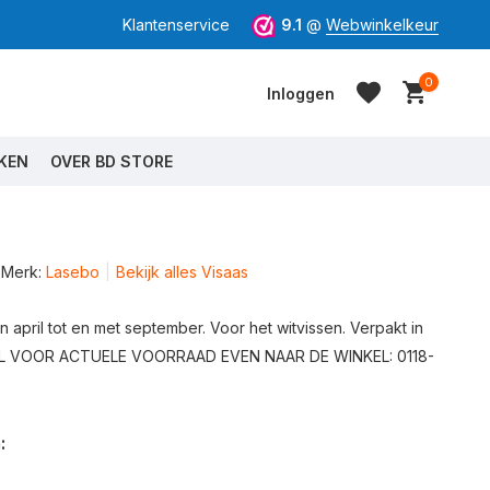
Klantenservice
9.1
@
Webwinkelkeur
0
Inloggen
KEN
OVER BD STORE
Merk:
Lasebo
Bekijk alles Visaas
Account aanmaken
Account aanmaken
 april tot en met september. Voor het witvissen. Verpakt in
EL VOOR ACTUELE VOORRAAD EVEN NAAR DE WINKEL: 0118-
: