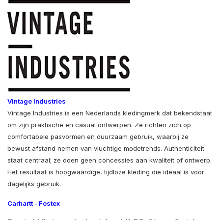
Vintage Industries
Vintage
Industries
is
een
Nederlands
kledingmerk
dat
bekendstaat
om
zijn
praktische
en
casual
ontwerpen.
Ze
richten
zich
op
comfortabele
pasvormen
en
duurzaam
gebruik,
waarbij
ze
bewust
afstand
nemen
van
vluchtige
modetrends.
Authenticiteit
staat
centraal;
ze
doen
geen
concessies
aan
kwaliteit
of
ontwerp.
Het
resultaat
is
hoogwaardige,
tijdloze
kleding
die
ideaal
is
voor
dagelijks
gebruik.
Carhartt
-
Fostex