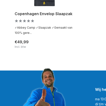
Copenhagen Envelop Slaapzak
✓Abbey Camp ✓Slaapzak ✓Gemaakt van
100% gere...
€49,99
Incl. btw
Wij h
ma 13:
di t/m 