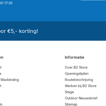
00-17:30
oor €5,- korting!
en
Informatie
t
Over BD Store
a
Openingstijden
 Waxkleding
Routebeschrijving
t
Werken bij BD Store
Stage
Outdoor Nieuwsbrief
um
Sitemap