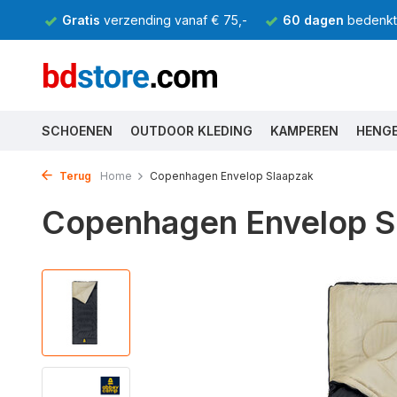
Gratis
verzending vanaf € 75,-
60 dagen
bedenkti
SCHOENEN
OUTDOOR KLEDING
KAMPEREN
HENG
Terug
Home
Copenhagen Envelop Slaapzak
Copenhagen Envelop S