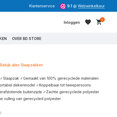
Klantenservice
9.1
@
Webwinkelkeur
0
Inloggen
KEN
OVER BD STORE
Bekijk alles Slaapzakken
Account aanmaken
Account aanmaken
Slaapzak ✓Gemaakt van 100% gerecyclede materialen
ortabel dekenmodel ✓Koppelbaar tot tweepersoons
rafstotende buitenzijde ✓Zachte gerecyclede polyester
 vulling van gerecycled polyester
: