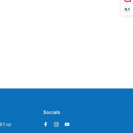
9,1
Socials
9.1
op