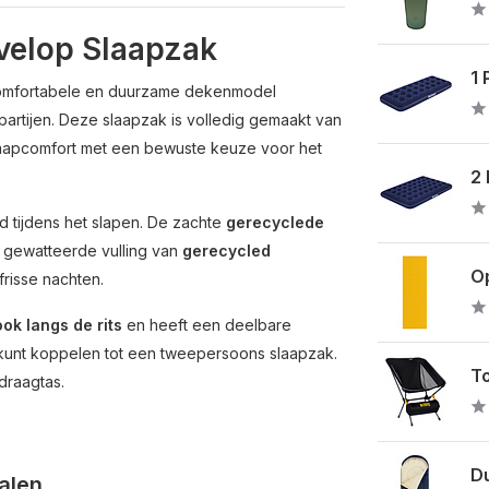
elop Slaapzak
1 
omfortabele en duurzame dekenmodel
partijen. Deze slaapzak is volledig gemaakt van
apcomfort met een bewuste keuze voor het
2 
d tijdens het slapen. De zachte
gerecyclede
e gewatteerde vulling van
gerecycled
O
frisse nachten.
ook langs de rits
en heeft een deelbare
f kunt koppelen tot een tweepersoons slaapzak.
To
draagtas.
Du
alen