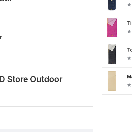
Ti
r
T
M
BD Store Outdoor