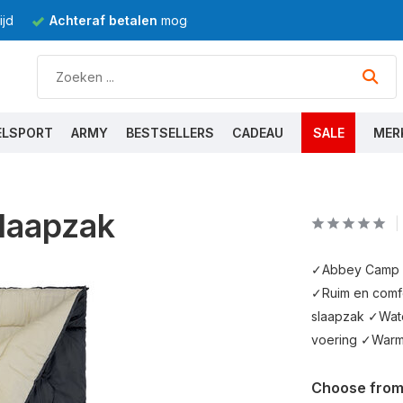
jd
Achteraf betalen
mogelijk
ELSPORT
ARMY
BESTSELLERS
CADEAU
SALE
MER
laapzak
✓Abbey Camp ✓
✓Ruim en comf
slaapzak ✓Wate
voering ✓Warme
Choose from