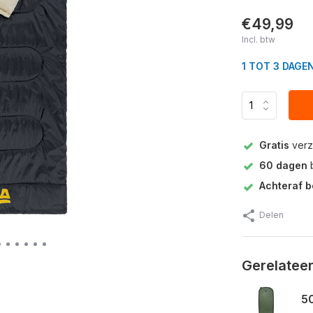
€49,99
Incl. btw
1 TOT 3 DAGE
Gratis
verz
60 dagen
b
Achteraf b
Delen
Gerelatee
50