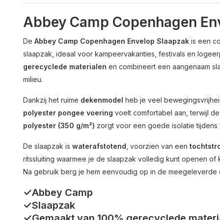
Abbey Camp Copenhagen Env
De
Abbey Camp Copenhagen Envelop Slaapzak
is een c
slaapzak, ideaal voor kampeervakanties, festivals en logeer
gerecyclede materialen
en combineert een aangenaam sla
milieu.
Dankzij het ruime
dekenmodel
heb je veel bewegingsvrijhei
polyester pongee voering
voelt comfortabel aan, terwijl d
polyester (350 g/m²)
zorgt voor een goede isolatie tijdens 
De slaapzak is
waterafstotend
, voorzien van een
tochtstr
ritssluiting waarmee je de slaapzak volledig kunt openen o
Na gebruik berg je hem eenvoudig op in de meegeleverde 
✓Abbey Camp
✓Slaapzak
✓Gemaakt van 100% gerecyclede materi