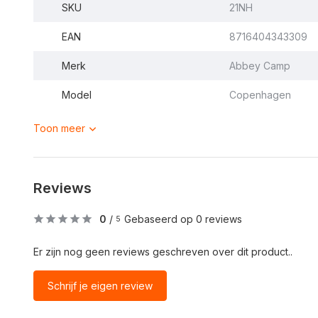
SKU
21NH
EAN
8716404343309
Merk
Abbey Camp
Model
Copenhagen
Toon meer
Reviews
0
/
Gebaseerd op 0 reviews
5
Er zijn nog geen reviews geschreven over dit product..
Schrijf je eigen review