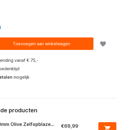
N
Toevoegen aan winkelwagen
ending vanaf € 75,-
edenktijd
etalen
mogelijk
rde producten
mm Olive Zelfopblaze...
€69,99