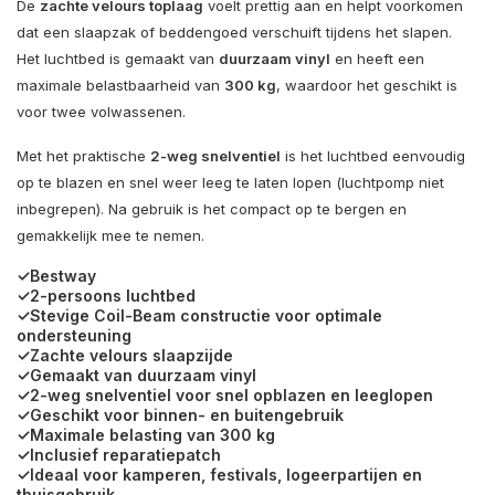
De
zachte velours toplaag
voelt prettig aan en helpt voorkomen
dat een slaapzak of beddengoed verschuift tijdens het slapen.
Het luchtbed is gemaakt van
duurzaam vinyl
en heeft een
maximale belastbaarheid van
300 kg
, waardoor het geschikt is
voor twee volwassenen.
Met het praktische
2-weg snelventiel
is het luchtbed eenvoudig
op te blazen en snel weer leeg te laten lopen (luchtpomp niet
inbegrepen). Na gebruik is het compact op te bergen en
gemakkelijk mee te nemen.
✓Bestway
✓2-persoons luchtbed
✓Stevige Coil-Beam constructie voor optimale
ondersteuning
✓Zachte velours slaapzijde
✓Gemaakt van duurzaam vinyl
✓2-weg snelventiel voor snel opblazen en leeglopen
✓Geschikt voor binnen- en buitengebruik
✓Maximale belasting van 300 kg
✓Inclusief reparatiepatch
✓Ideaal voor kamperen, festivals, logeerpartijen en
thuisgebruik