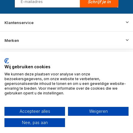
Schrijf je in
Klantenservice
Merken
Informatie
Wij gebruiken cookies
We kunnen deze plaatsen voor analyse van onze
Contact
bezoekersgegevens, om onze website te verbeteren,
gepersonaliseerde inhoud te tonen en om u een geweldige website-
ervaring te bieden. Voor meer informatie over de cookies die we
gebruiken opent u de instellingen.
© 2026 BD Store - Theme By
DMWS
x
Plus+
RSS-feed
Accepteer alles
Weigeren
Nee, pas aan