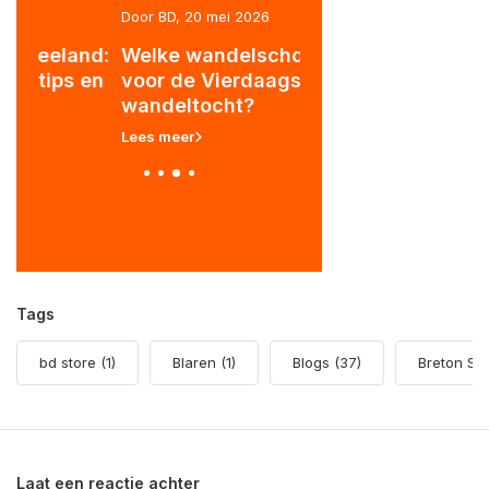
Door BD, 20 mei 2026
Door BD, 20 mei 2026
nd:
Welke wandelschoenen
Hanwag wandelsc
 en
voor de Vierdaagse of
met premium pasv
wandeltocht?
Lees meer
Lees meer
Tags
bd store
(1)
Blaren
(1)
Blogs
(37)
Breton St
Laat een reactie achter