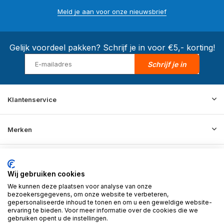
Meld je aan voor onze nieuwsbrief
Gelijk voordeel pakken? Schrijf je in voor €5,- korting!
Schrijf je in
Klantenservice
Merken
Informatie
Wij gebruiken cookies
We kunnen deze plaatsen voor analyse van onze
Contact
bezoekersgegevens, om onze website te verbeteren,
gepersonaliseerde inhoud te tonen en om u een geweldige website-
ervaring te bieden. Voor meer informatie over de cookies die we
gebruiken opent u de instellingen.
© 2026 BD Store - Theme By
DMWS
x
Plus+
RSS-feed