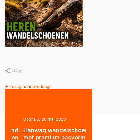
Delen
<- Terug naar alle blogs
Door BD, 20 mei 2026
Door BD, 28 mei 2026
nd:
Hanwag wandelschoenen
ON Lichtgewicht
 en
met premium pasvorm
Wandelschoenen