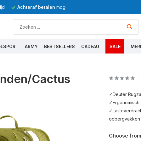
jd
Achteraf betalen
mogelijk
ELSPORT
ARMY
BESTSELLERS
CADEAU
SALE
MER
Linden/Cactus
✓Deuter Rugzak
✓Ergonomisch 
✓Lastoverdrac
opbergvakken ✓
Choose from