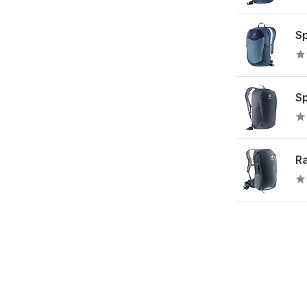
Sp
Sp
Ra