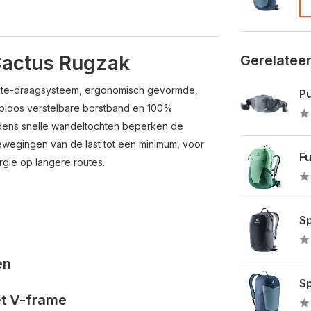
/Cactus Rugzak
Gerelatee
 Lite-draagsysteem, ergonomisch gevormde,
Pu
ploos verstelbare borstband en 100%
jdens snelle wandeltochten beperken de
wegingen van de last tot een minimum, voor
Fu
rgie op langere routes.
Sp
en
Sp
et V-frame