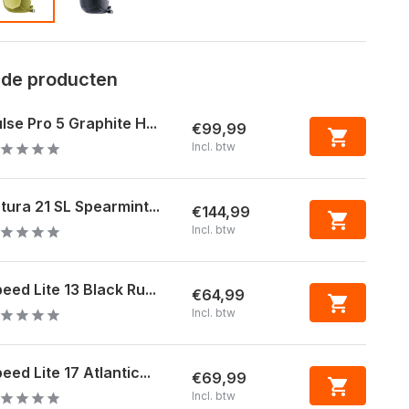
rde producten
lse Pro 5 Graphite H...
€99,99
Incl. btw
tura 21 SL Spearmint...
€144,99
Incl. btw
eed Lite 13 Black Ru...
€64,99
Incl. btw
eed Lite 17 Atlantic...
€69,99
Incl. btw