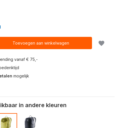
N
Toevoegen aan winkelwagen
ending vanaf € 75,-
edenktijd
etalen
mogelijk
kbaar in andere kleuren