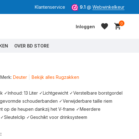
Klantenservice
9.1
@
Webwinkelkeur
0
Inloggen
KEN
OVER BD STORE
Merk:
Deuter
Bekijk alles Rugzakken
Account aanmaken
Account aanmaken
 ✓Inhoud: 13 Liter ✓Lichtgewicht ✓Verstelbare borstgordel
gevormde schouderbanden ✓Verwijderbare taille riem
ht op de heupen dankzij het V-frame ✓Meerdere
Sleutelclip ✓Geschikt voor drinksysteem
: