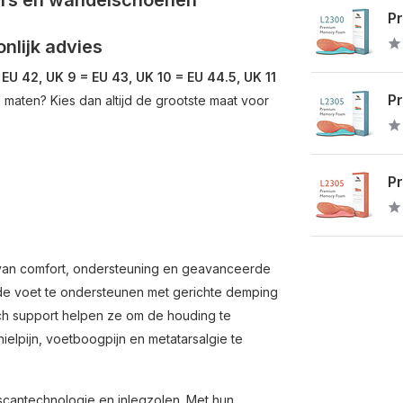
kers en wandelschoenen
P
nlijk advies
 EU 42, UK 9 = EU 43, UK 10 = EU 44.5, UK 11
P
ee maten? Kies dan altijd de grootste maat voor
P
 van comfort, ondersteuning en geavanceerde
n de voet te ondersteunen met gerichte demping
ch support helpen ze om de houding te
ielpijn, voetboogpijn en metatarsalgie te
scantechnologie en inlegzolen. Met hun