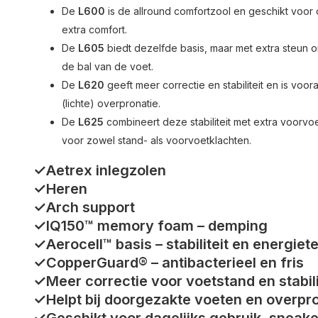
De
L600
is de allround comfortzool en geschikt voor 
extra comfort.
De
L605
biedt dezelfde basis, maar met extra steun ond
de bal van de voet.
De
L620
geeft meer correctie en stabiliteit en is voor
(lichte) overpronatie.
De
L625
combineert deze stabiliteit met extra voorv
voor zowel stand- als voorvoetklachten.
✓Aetrex inlegzolen
✓Heren
✓Arch support
✓IQ150™ memory foam – demping
✓Aerocell™ basis – stabiliteit en energie
✓CopperGuard® – antibacterieel en fris
✓Meer correctie voor voetstand en stabili
✓Helpt bij doorgezakte voeten en overpr