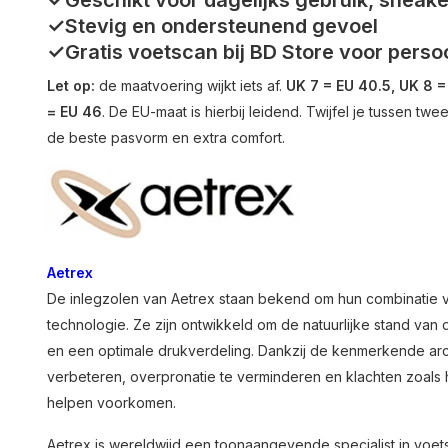
✓Geschikt voor dagelijks gebruik, snea
✓Stevig en ondersteunend gevoel
✓Gratis voetscan bij BD Store voor persoo
Let op:
de maatvoering wijkt iets af.
UK 7 = EU 40.5, UK 8 =
= EU 46
. De EU-maat is hierbij leidend. Twijfel je tussen tw
de beste pasvorm en extra comfort.
Aetrex
De inlegzolen van Aetrex staan bekend om hun combinatie
technologie. Ze zijn ontwikkeld om de natuurlijke stand va
en een optimale drukverdeling. Dankzij de kenmerkende ar
verbeteren, overpronatie te verminderen en klachten zoals h
helpen voorkomen.
Aetrex is wereldwijd een toonaangevende specialist in voet