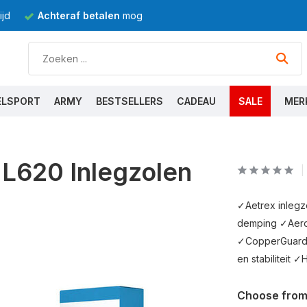
jd
Achteraf betalen
mogelijk
ELSPORT
ARMY
BESTSELLERS
CADEAU
SALE
MER
 L620 Inlegzolen
✓Aetrex inleg
demping ✓Aeroce
✓CopperGuard® 
en stabiliteit 
Choose from