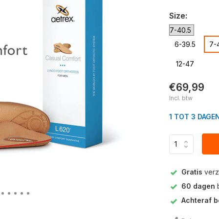
Size:
6-39.5
7-
12-47
€69,99
Incl. btw
1 TOT 3 DAGE
Gratis
verz
60 dagen
b
Achteraf b