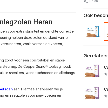
Delen
Ook beschi
Inlegzolen Heren
n voor extra stabiliteit en gerichte correctie
euning helpen deze zolen de stand van je
 verminderen, zoals vermoeide voeten,
Gerelatee
g zorgt voor een comfortabel en stabiel
ersteuning. De CopperGuard® toplaag houdt
Ca
ebruik in sneakers, wandelschoenen en alledaags
Ca
voetscan
aan. Hiermee analyseren we je
ing en inlegzolen voor jouw voeten en