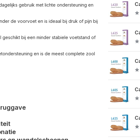
Ca
dagelijks gebruik met lichte ondersteuning en
er de voorvoet en is ideaal bij druk of pijn bij
Ca
al geschikt bij een minder stabiele voetstand of
oetondersteuning en is de meest complete zool
Ca
Ca
teruggave
Ca
teit
onatie