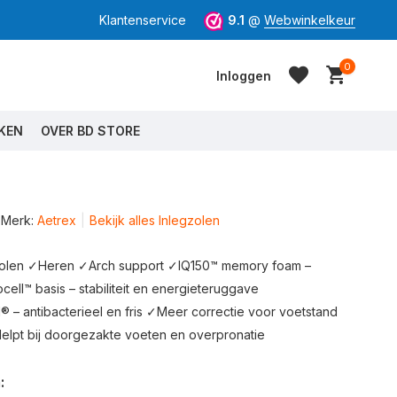
Klantenservice
9.1
@
Webwinkelkeur
0
Inloggen
KEN
OVER BD STORE
Merk:
Aetrex
Bekijk alles Inlegzolen
Account aanmaken
Account aanmaken
zolen ✓Heren ✓Arch support ✓IQ150™ memory foam –
ll™ basis – stabiliteit en energieteruggave
– antibacterieel en fris ✓Meer correctie voor voetstand
✓Helpt bij doorgezakte voeten en overpronatie
: