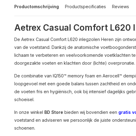
Productomschrijving
Productspecificaties
Reviews
Aetrex Casual Comfort L620 
De Aetrex Casual Comfort L620 inlegzolen Heren zijn ontworpe
van de voetstand. Dankzij de anatomische voetboogonderst
lichaam te verbeteren en veelvoorkomende voetklachten te
doorgezakte voeten en klachten door (lichte) overpronatie.
De combinatie van IQ150™ memory foam en Aerocell™ dempin
loopgevoel met een goede balans tussen zachtheid en ond
de voeten fris en hygiënisch, ook bij intensief dagelijks g
schoeisel.
In onze winkel
BD Store
bieden wij bovendien een
gratis 
voetstand en adviseren we persoonlijk de juiste ondersteun
schoenen.