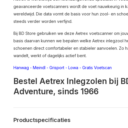
geavanceerde voetscanners wordt de voet nauwkeurig in ka
wereldwijd. Die data vormt de basis voor hun zool- en sc
steeds verder worden verfijnd.
Bij BD Store gebruiken we deze Aetrex voetscanner om jou
basis daarvan kunnen we bepalen welke Aetrex inlegzool het
schoenen direct comfortabeler en stabieler aanvoelen. Zo haa
wandelt, werkt of dagelijks actief bent.
Hanwag
-
Meindl
-
Grisport
-
Lowa
-
Gratis Voetscan
Bestel Aetrex Inlegzolen bij 
Adventure, sinds 1966
Productspecificaties