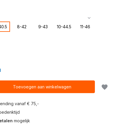
40.5
8-42
9-43
10-44.5
11-46
N
Toevoegen aan winkelwagen
ending vanaf € 75,-
edenktijd
etalen
mogelijk