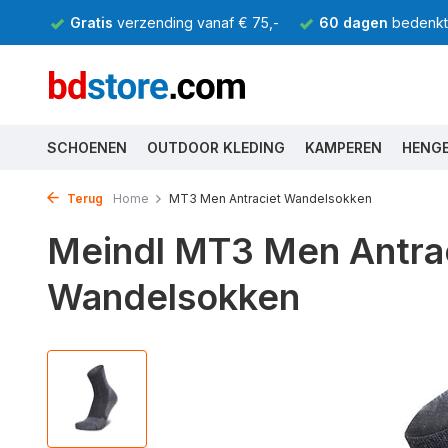
Gratis
verzending vanaf € 75,-
60 dagen
bedenkti
SCHOENEN
OUTDOOR KLEDING
KAMPEREN
HENG
Terug
Home
MT3 Men Antraciet Wandelsokken
Meindl MT3 Men Antra
Wandelsokken