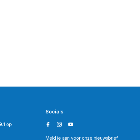
Socials
9.1
op
Meld je aan voor onze nieuwsbrief