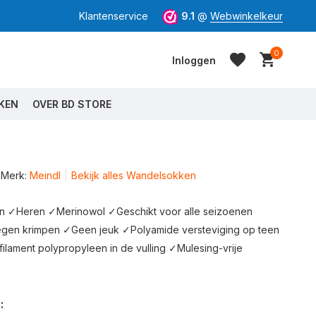
Klantenservice
9.1
@
Webwinkelkeur
0
Inloggen
KEN
OVER BD STORE
Merk:
Meindl
Bekijk alles Wandelsokken
Account aanmaken
Account aanmaken
n ✓Heren ✓Merinowol ✓Geschikt voor alle seizoenen
gen krimpen ✓Geen jeuk ✓Polyamide versteviging op teen
ilament polypropyleen in de vulling ✓Mulesing-vrije
: