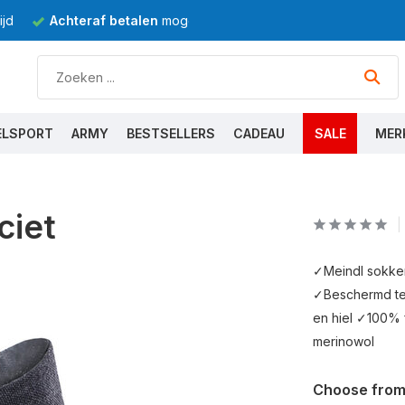
jd
Achteraf betalen
mogelijk
ELSPORT
ARMY
BESTSELLERS
CADEAU
SALE
MER
ciet
✓Meindl sokke
✓Beschermd te
en hiel ✓100% f
merinowol
Choose from