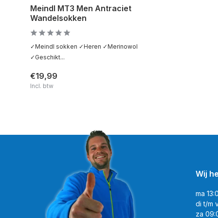
Meindl MT3 Men Antraciet
Wandelsokken
✓Meindl sokken ✓Heren ✓Merinowol
✓Geschikt...
€19,99
Incl. btw
Wij h
ma 13:
di t/m 
za 09: