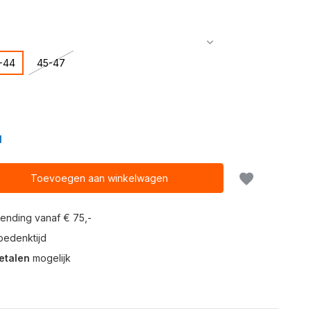
-44
45-47
N
Toevoegen aan winkelwagen
ending vanaf € 75,-
edenktijd
etalen
mogelijk