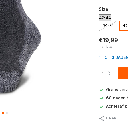
Size:
39-41
42
€19,99
Incl. btw
1 TOT 3 DAGE
Gratis
verz
60 dagen
b
Achteraf b
Delen