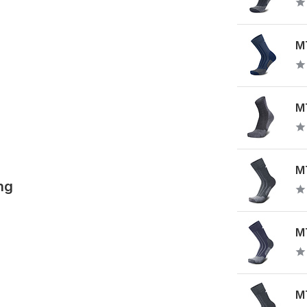
MT
MT
MT
ng
MT
MT