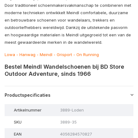
Door traditioneel schoenmakersvakmanschap te combineren met
moderne technieken ontwikkelt Meindl comfortabele, duurzame
en betrouwbare schoenen voor wandelaars, trekkers en
outdoorliefhebbers wereldwijd. Dankzij de uitstekende pasvorm
en hoogwaardige materialen is Meindl uitgegroeid tot een van de
meest gewaardeerde merken in de wandelwereld.
Lowa
-
Hanwag
-
Meindl
-
Grisport
-
On Running
Bestel Meindl Wandelschoenen bij BD Store
Outdoor Adventure, sinds 1966
Productspecificaties
Artikelnummer
3889-Loden
SKU
3889-35
EAN
4056284570827