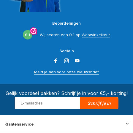
Beoordelingen
9.1
Wij scoren een
9.1
op
Webwinkelkeur
Socials
Meld je aan voor onze nieuwsbrief
Gelijk voordeel pakken? Schrijf je in voor €5,- korting!
Schrijf je in
Klantenservice