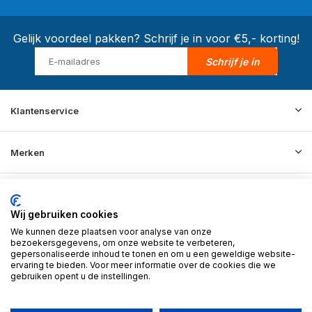
Gelijk voordeel pakken? Schrijf je in voor €5,- korting!
Schrijf je in
Klantenservice
Merken
Informatie
Wij gebruiken cookies
We kunnen deze plaatsen voor analyse van onze
Contact
bezoekersgegevens, om onze website te verbeteren,
gepersonaliseerde inhoud te tonen en om u een geweldige website-
ervaring te bieden. Voor meer informatie over de cookies die we
gebruiken opent u de instellingen.
© 2026 BD Store - Theme By
DMWS
x
Plus+
RSS-feed