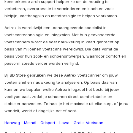
kenmerkende arch support helpen ze om de houding te
verbeteren, overpronatie te verminderen en klachten zoals
hielpijn, voetboogpijn en metatarsalgie te helpen voorkomen.
Aetrex is wereldwijd een toonaangevende specialist in
voetscantechnologie en inlegzolen. Met hun geavanceerde
voetscanners wordt de voet nauwkeurig in kaart gebracht op
basis van miljoenen voetscans wereldwijd. Die data vormt de
basis voor hun zool- en schoenontwerpen, waardoor comfort en
pasvorm steeds verder worden verfijnd.
Bij BD Store gebruiken we deze Aetrex voetscanner om jouw
voeten snel en nauwkeurig te analyseren. Op basis daarvan
kunnen we bepalen welke Aetrex inlegzool het beste bij jouw
voettype past, zodat je schoenen direct comfortabeler en
stabieler aanvoelen. Zo haal je het maximale uit elke stap, of je nu
wandelt, werkt of dagelijks actief bent.
Hanwag
-
Meindl
-
Grisport
-
Lowa
-
Gratis Voetscan