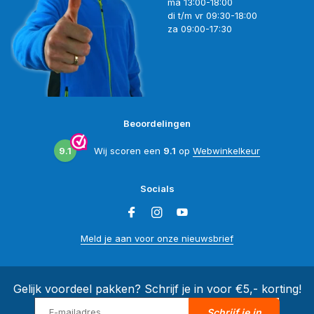
ma 13:00-18:00
di t/m vr 09:30-18:00
za 09:00-17:30
Beoordelingen
9.1
Wij scoren een
9.1
op
Webwinkelkeur
Socials
Meld je aan voor onze nieuwsbrief
Gelijk voordeel pakken? Schrijf je in voor €5,- korting!
Schrijf je in