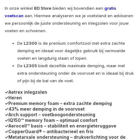
In onze winkel
BD Store
bieden wij bovendien een
gratis
voetscan
aan. Hiermee analyseren we je voetstand en adviseren
we persoonlijk de juiste ondersteuning en inlegzolen voor jouw
voeten en schoenen.
De
L2300
is de premium comfortzool met extra zachte
demping en ideaal voor dagelijks gebruik bij vermoeide
voeten en langdurig staan of lopen.
De
L2305
biedt dezelfde maximale demping, maar met
extra ondersteuning onder de voorvoet en is ideaal bij druk
of pijn bij de bal van de voet.
✓Aetrex inlegzolen
✓Heren
✓Premium memory foam – extra zachte demping
✓43% meer demping in de voorvoet
✓Arch support – voetboogondersteuning
✓IQ150™ memory foam – optimaal comfort
✓Aerocell™ basis – stabiliteit en energieteruggave
✓CopperGuard® – antibacterieel en fris
✓Metatarsale ondersteuning – drukverlichting voor de