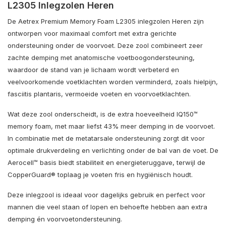
L2305 Inlegzolen Heren
De Aetrex Premium Memory Foam L2305 inlegzolen Heren zijn
ontworpen voor maximaal comfort met extra gerichte
ondersteuning onder de voorvoet. Deze zool combineert zeer
zachte demping met anatomische voetboogondersteuning,
waardoor de stand van je lichaam wordt verbeterd en
veelvoorkomende voetklachten worden verminderd, zoals hielpijn,
fasciitis plantaris, vermoeide voeten en voorvoetklachten.
Wat deze zool onderscheidt, is de extra hoeveelheid IQ150™
memory foam, met maar liefst 43% meer demping in de voorvoet.
In combinatie met de metatarsale ondersteuning zorgt dit voor
optimale drukverdeling en verlichting onder de bal van de voet. De
Aerocell™ basis biedt stabiliteit en energieteruggave, terwijl de
CopperGuard® toplaag je voeten fris en hygiënisch houdt.
Deze inlegzool is ideaal voor dagelijks gebruik en perfect voor
mannen die veel staan of lopen en behoefte hebben aan extra
demping én voorvoetondersteuning.