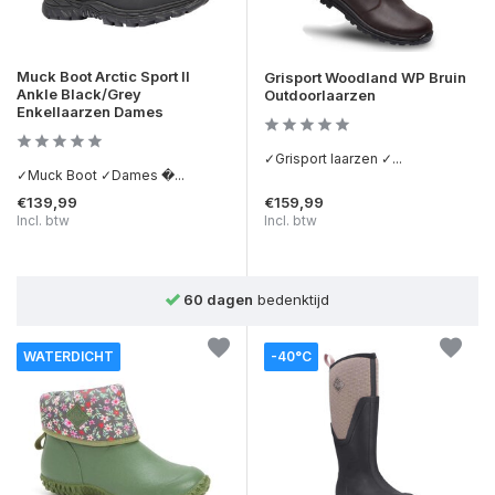
Muck Boot Arctic Sport II
Grisport Woodland WP Bruin
Ankle Black/Grey
Outdoorlaarzen
Enkellaarzen Dames
✓Grisport laarzen ✓...
✓Muck Boot ✓Dames �...
€139,99
€159,99
Incl. btw
Incl. btw
Achteraf betalen
mogelijk
WATERDICHT
-40°C