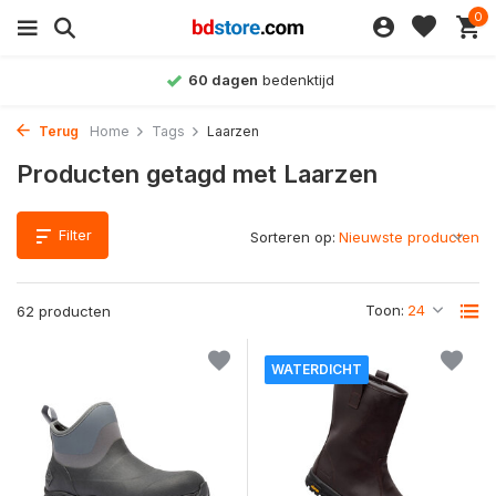
0
60 dagen
bedenktijd
Terug
Home
Tags
Laarzen
Producten getagd met Laarzen
Filter
Sorteren op:
Toon:
62 producten
WATERDICHT