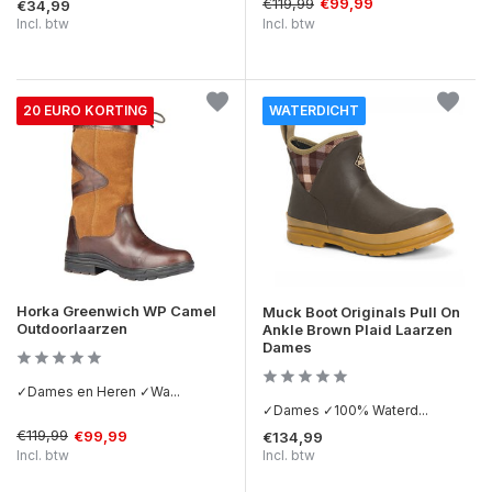
€119,99
€99,99
€34,99
Incl. btw
Incl. btw
20 EURO KORTING
WATERDICHT
Horka Greenwich WP Camel
Muck Boot Originals Pull On
Outdoorlaarzen
Ankle Brown Plaid Laarzen
Dames
✓Dames en Heren ✓Wa...
✓Dames ✓100% Waterd...
€119,99
€99,99
€134,99
Incl. btw
Incl. btw