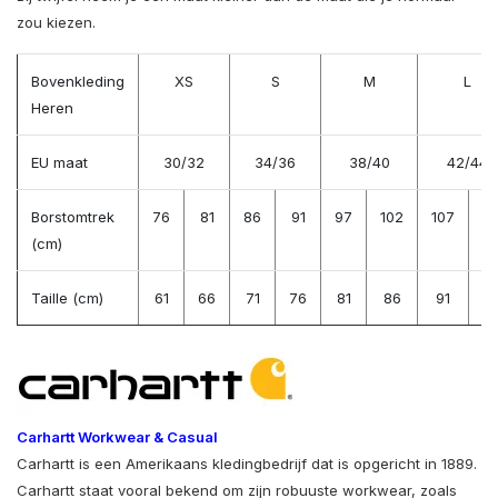
zou kiezen.
Bovenkleding
XS
S
M
L
Heren
EU maat
30/32
34/36
38/40
42/44
Borstomtrek
76
81
86
91
97
102
107
11
(cm)
Taille (cm)
61
66
71
76
81
86
91
9
Carhartt Workwear & Casual
Carhartt is een Amerikaans kledingbedrijf dat is opgericht in 1889.
Carhartt staat vooral bekend om zijn robuuste workwear, zoals