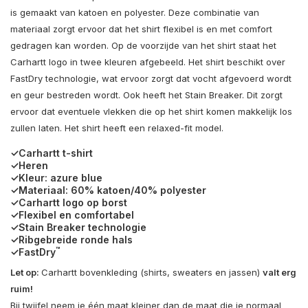
is gemaakt van katoen en polyester. Deze combinatie van
materiaal zorgt ervoor dat het shirt flexibel is en met comfort
gedragen kan worden. Op de voorzijde van het shirt staat het
Carhartt logo in twee kleuren afgebeeld. Het shirt beschikt over
FastDry technologie, wat ervoor zorgt dat vocht afgevoerd wordt
en geur bestreden wordt. Ook heeft het Stain Breaker. Dit zorgt
ervoor dat eventuele vlekken die op het shirt komen makkelijk los
zullen laten. Het shirt heeft een relaxed-fit model.
✓Carhartt t-shirt
✓Heren
✓Kleur: azure blue
✓Materiaal: 60% katoen/40% polyester
✓Carhartt logo op borst
✓Flexibel en comfortabel
✓Stain Breaker technologie
✓Ribgebreide ronde hals
™
✓FastDry
Let op:
Carhartt bovenkleding (shirts, sweaters en jassen)
valt erg
ruim!
Bij twijfel neem je één maat kleiner dan de maat die je normaal