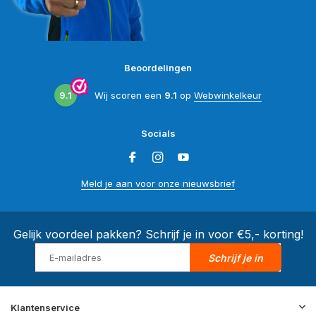
Beoordelingen
9.1
Wij scoren een
9.1
op
Webwinkelkeur
Socials
Meld je aan voor onze nieuwsbrief
Gelijk voordeel pakken? Schrijf je in voor €5,- korting!
Schrijf je in
Klantenservice