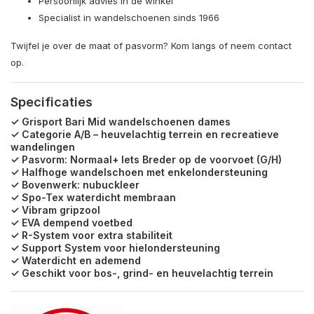
Persoonlijk advies in de winkel
Specialist in wandelschoenen sinds 1966
Twijfel je over de maat of pasvorm? Kom langs of neem contact
op.
Specificaties
✓ Grisport Bari Mid wandelschoenen dames
✓ Categorie A/B – heuvelachtig terrein en recreatieve
wandelingen
✓ Pasvorm: Normaal+ Iets Breder op de voorvoet (G/H)
✓ Halfhoge wandelschoen met enkelondersteuning
✓ Bovenwerk: nubuckleer
✓ Spo-Tex waterdicht membraan
✓ Vibram gripzool
✓ EVA dempend voetbed
✓ R-System voor extra stabiliteit
✓ Support System voor hielondersteuning
✓ Waterdicht en ademend
✓ Geschikt voor bos-, grind- en heuvelachtig terrein