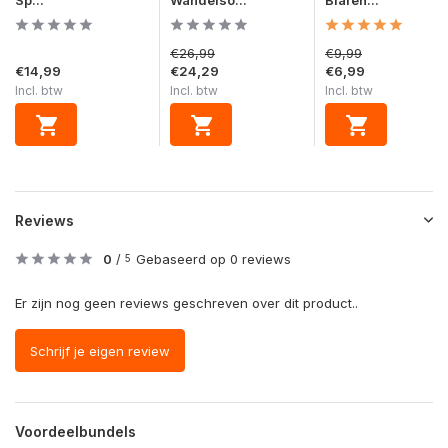
Sp...
Wandelso...
Blaren...
€26,99
€9,99
€14,99
€24,29
€6,99
Incl. btw
Incl. btw
Incl. btw
Reviews
0
/
Gebaseerd op 0 reviews
5
Er zijn nog geen reviews geschreven over dit product..
Schrijf je eigen review
Voordeelbundels