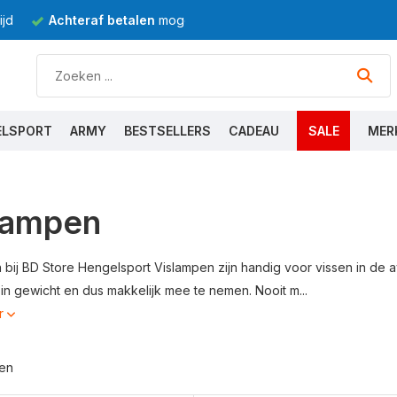
jd
Achteraf betalen
mogelijk
ELSPORT
ARMY
BESTSELLERS
CADEAU
SALE
MER
lampen
 bij BD Store Hengelsport Vislampen zijn handig voor vissen in de 
 in gewicht en dus makkelijk mee te nemen. Nooit m...
r
ten