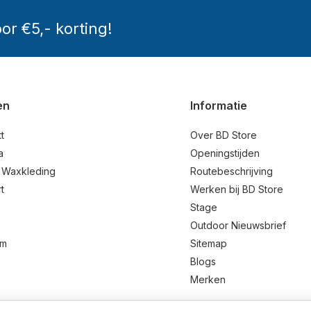
oor €5,- korting!
en
Informatie
t
Over BD Store
a
Openingstijden
 Waxkleding
Routebeschrijving
t
Werken bij BD Store
Stage
Outdoor Nieuwsbrief
um
Sitemap
Blogs
Merken