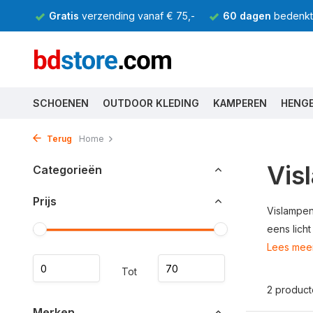
Gratis
verzending vanaf € 75,-
60 dagen
bedenkti
SCHOENEN
OUTDOOR KLEDING
KAMPEREN
HENG
Terug
Home
Vis
Categorieën
Prijs
Vislampen
eens licht
Lees mee
Tot
2 produc
Merken