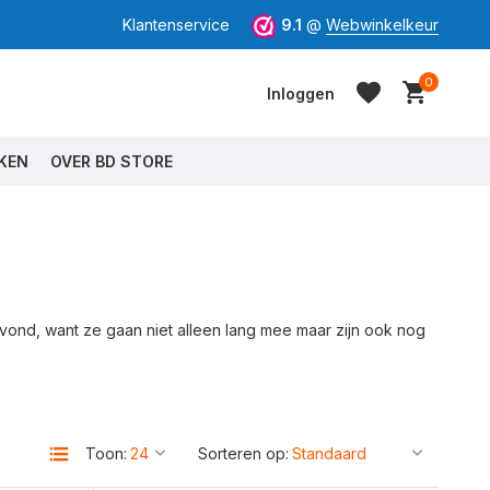
Klantenservice
9.1
@
Webwinkelkeur
0
Inloggen
KEN
OVER BD STORE
Account aanmaken
Account aanmaken
avond, want ze gaan niet alleen lang mee maar zijn ook nog
Toon:
Sorteren op: