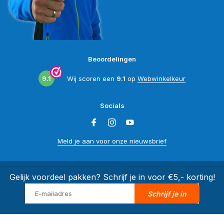
Beoordelingen
9.1
Wij scoren een
9.1
op
Webwinkelkeur
Socials
Meld je aan voor onze nieuwsbrief
Gelijk voordeel pakken? Schrijf je in voor €5,- korting!
Schrijf je in