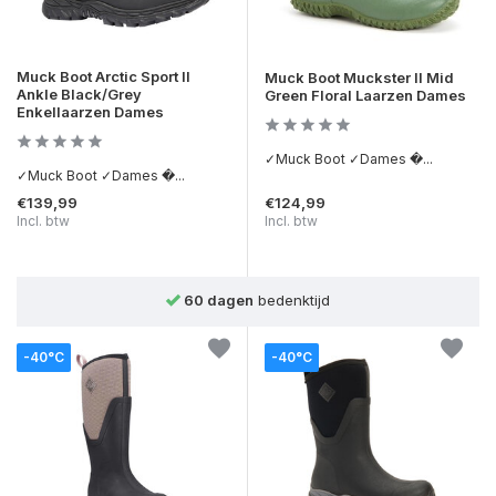
Muck Boot Arctic Sport II
Muck Boot Muckster II Mid
Ankle Black/Grey
Green Floral Laarzen Dames
Enkellaarzen Dames
✓Muck Boot ✓Dames �...
✓Muck Boot ✓Dames �...
€139,99
€124,99
Incl. btw
Incl. btw
ktijd
Achteraf betalen
mogelijk
-40°C
-40°C