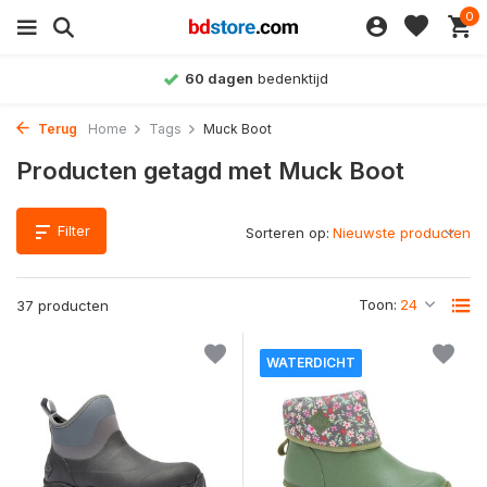
0
60 dagen
bedenktijd
Terug
Home
Tags
Muck Boot
Producten getagd met Muck Boot
Filter
Sorteren op:
Toon:
37 producten
WATERDICHT