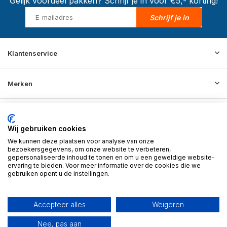
Gelijk voordeel pakken? Schrijf je in voor €5,- korting!
Schrijf je in
Klantenservice
Merken
Informatie
Wij gebruiken cookies
We kunnen deze plaatsen voor analyse van onze
Contact
bezoekersgegevens, om onze website te verbeteren,
gepersonaliseerde inhoud te tonen en om u een geweldige website-
ervaring te bieden. Voor meer informatie over de cookies die we
gebruiken opent u de instellingen.
© 2026 BD Store - Theme By
DMWS
x
Plus+
RSS-feed
Accepteer alles
Weigeren
Nee, pas aan