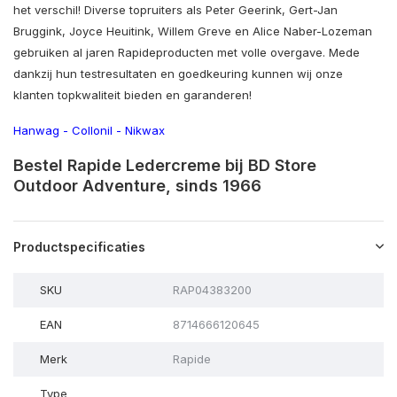
het verschil! Diverse topruiters als Peter Geerink, Gert-Jan
Bruggink, Joyce Heuitink, Willem Greve en Alice Naber-Lozeman
gebruiken al jaren Rapideproducten met volle overgave. Mede
dankzij hun testresultaten en goedkeuring kunnen wij onze
klanten topkwaliteit bieden en garanderen!
Hanwag
-
Collonil
-
Nikwax
Bestel Rapide Ledercreme bij BD Store
Outdoor Adventure, sinds 1966
Productspecificaties
SKU
RAP04383200
EAN
8714666120645
Merk
Rapide
Type