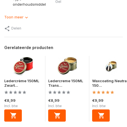
Gel
onderhoudsmiddel
Toon meer
Delen
Gerelateerde producten
Ledercrème 150ML
Ledercreme 150ML
Waxcoating Neutra
Zwart...
Trans...
150...
€8,99
€8,99
€9,99
Incl. btw
Incl. btw
Incl. btw