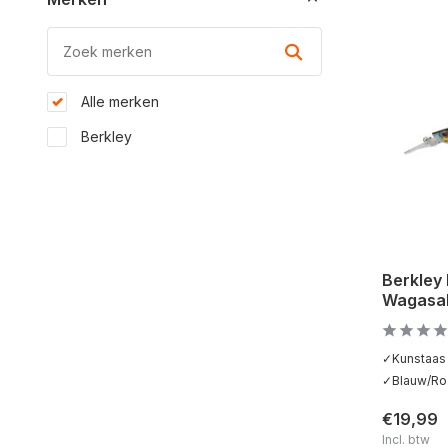
Alle merken
Berkley
Berkley
Wagasak
✓Kunstaas 
✓Blauw/Roz
€19,99
Incl. btw