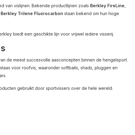
ed van vislijnen. Bekende productlijnen zoals
Berkley FireLine
,
n
Berkley Trilene Fluorocarbon
staan bekend om hun hoge
rkley biedt een geschikte lijn voor vrijwel iedere visserij.
as
van de meest succesvolle aasconcepten binnen de hengelsport.
staas voor roofvis, waaronder softbaits, shads, pluggen en
rs.
oducten gebruikt door sportvissers over de hele wereld.