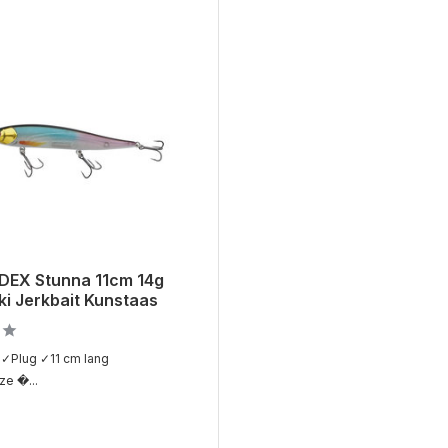
 DEX Stunna 11cm 14g
i Jerkbait Kunstaas
✓Plug ✓11 cm lang
e �...