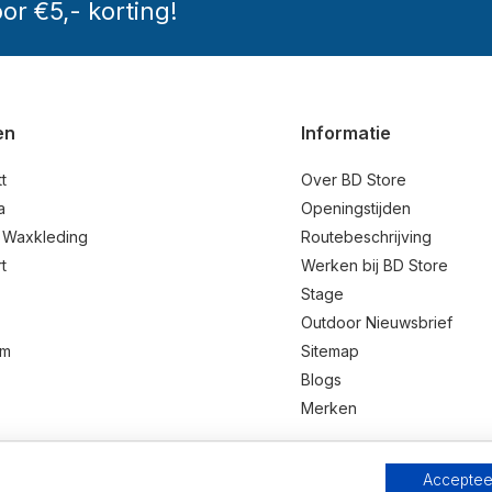
oor €5,- korting!
en
Informatie
t
Over BD Store
a
Openingstijden
 Waxkleding
Routebeschrijving
t
Werken bij BD Store
Stage
Outdoor Nieuwsbrief
um
Sitemap
Blogs
Merken
Accepteer