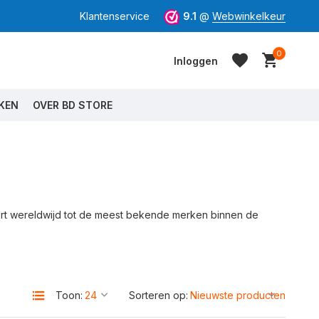
Klantenservice
9.1
@
Webwinkelkeur
0
Inloggen
KEN
OVER BD STORE
Account aanmaken
Account aanmaken
hoort wereldwijd tot de meest bekende merken binnen de
Toon:
Sorteren op: