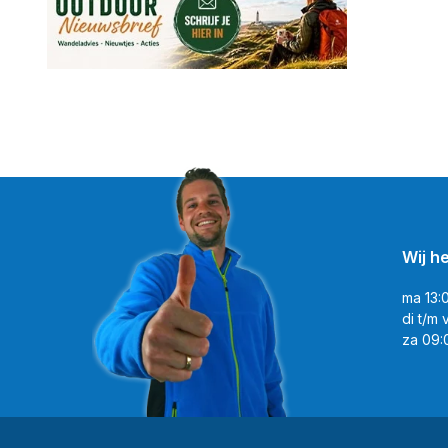
Wij h
ma 13:
di t/m 
za 09: