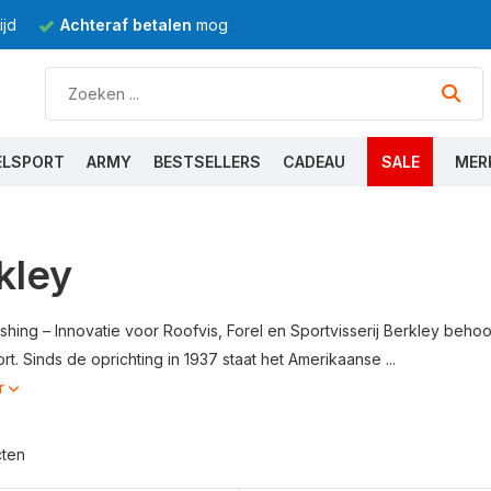
jd
Achteraf betalen
mogelijk
ELSPORT
ARMY
BESTSELLERS
CADEAU
SALE
MER
kley
ishing – Innovatie voor Roofvis, Forel en Sportvisserij Berkley be
t. Sinds de oprichting in 1937 staat het Amerikaanse ...
r
cten