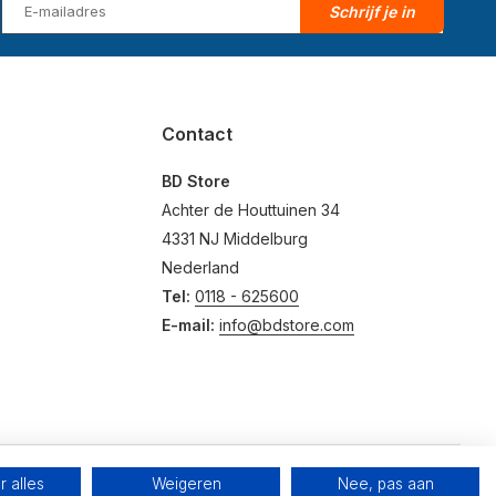
Schrijf je in
Contact
BD Store
Achter de Houttuinen 34
4331 NJ Middelburg
Nederland
Tel:
0118 - 625600
E-mail:
info@bdstore.com
 alles
Weigeren
Nee, pas aan