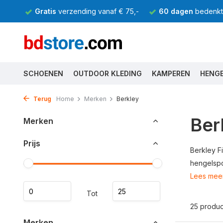
Gratis
verzending vanaf € 75,-
60 dagen
bedenkti
SCHOENEN
OUTDOOR KLEDING
KAMPEREN
HENG
Terug
Home
Merken
Berkley
Ber
Merken
Prijs
Berkley F
hengelspor
Lees mee
Tot
25 produ
Merken