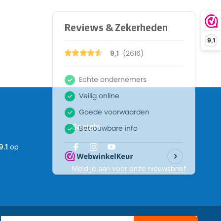
9,1
Socials
9.1
op
Meld je aan voor onze nieuwsbrief