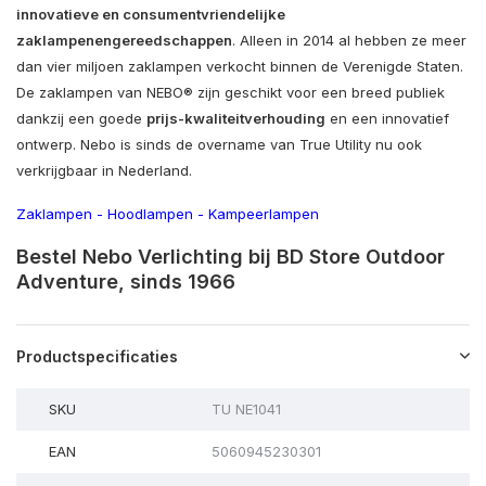
innovatieve en consumentvriendelijke
zaklampen
en
gereedschappen
. Alleen in 2014 al hebben ze meer
dan vier miljoen zaklampen verkocht binnen de Verenigde Staten.
De zaklampen van NEBO® zijn geschikt voor een breed publiek
dankzij een goede
prijs-kwaliteitverhouding
en een innovatief
ontwerp. Nebo is sinds de overname van True Utility nu ook
verkrijgbaar in Nederland.
Zaklampen
-
Hoodlampen
-
Kampeerlampen
Bestel Nebo Verlichting bij BD Store Outdoor
Adventure, sinds 1966
Productspecificaties
SKU
TU NE1041
EAN
5060945230301