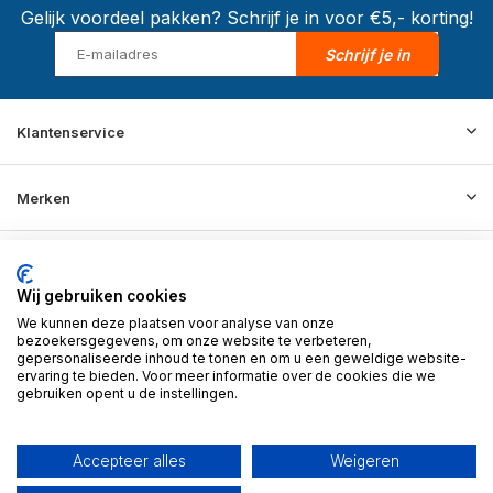
Gelijk voordeel pakken? Schrijf je in voor €5,- korting!
Schrijf je in
Klantenservice
Merken
Informatie
Wij gebruiken cookies
We kunnen deze plaatsen voor analyse van onze
Contact
bezoekersgegevens, om onze website te verbeteren,
gepersonaliseerde inhoud te tonen en om u een geweldige website-
ervaring te bieden. Voor meer informatie over de cookies die we
gebruiken opent u de instellingen.
© 2026 BD Store - Theme By
DMWS
x
Plus+
RSS-feed
Accepteer alles
Weigeren