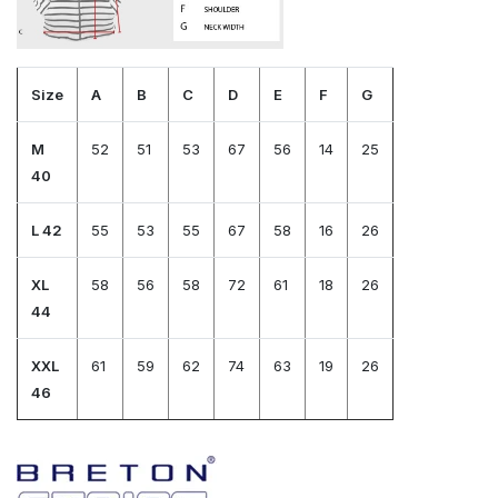
Size
A
B
C
D
E
F
G
M
52
51
53
67
56
14
25
40
L 42
55
53
55
67
58
16
26
XL
58
56
58
72
61
18
26
44
XXL
61
59
62
74
63
19
26
46