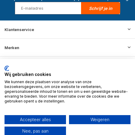
Schrijf je in
Klantenservice
Merken
Informatie
Wij gebruiken cookies
We kunnen deze plaatsen voor analyse van onze
Contact
bezoekersgegevens, om onze website te verbeteren,
gepersonaliseerde inhoud te tonen en om u een geweldige website-
ervaring te bieden. Voor meer informatie over de cookies die we
gebruiken opent u de instellingen.
© 2026 BD Store - Theme By
DMWS
x
Plus+
RSS-feed
Accepteer alles
Weigeren
Nee, pas aan