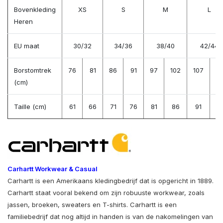
Bovenkleding
XS
S
M
L
Heren
EU maat
30/32
34/36
38/40
42/44
Borstomtrek
76
81
86
91
97
102
107
11
(cm)
Taille (cm)
61
66
71
76
81
86
91
9
Carhartt Workwear & Casual
Carhartt is een Amerikaans kledingbedrijf dat is opgericht in 1889.
Carhartt staat vooral bekend om zijn robuuste workwear, zoals
jassen, broeken, sweaters en T-shirts. Carhartt is een
familiebedrijf dat nog altijd in handen is van de nakomelingen van