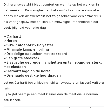
Dit herensweatshirt biedt comfort en warmte op het werk en in
het weekend. De stevigheid en het comfort van deze klassieke
hoody maken dit sweatshirt net zo geschikt voor een timmerklus
als voor gesjouw met spullen. De midweight katoenblend biedt
veelzijdigheid voor elke dag.
✓Carhartt
✓Heren
✓59% Katoen/41% Polyester
✓Minimale krimp en pilling
✓Driedelige capuchon met trekkoord
✓Een grote steekzak
✓Elastische gebreide manchetten en tailleband versterkt
met elastaan
✓Carhartt logo op de borst
✓Drienaads gestikte hoofdnaden
Let op:
Carhartt bovenkleding (shirts, sweaters en jassen)
valt erg
ruim!
Bij twijfel neem je één maat kleiner dan de maat die je normaal
zou kiezen.