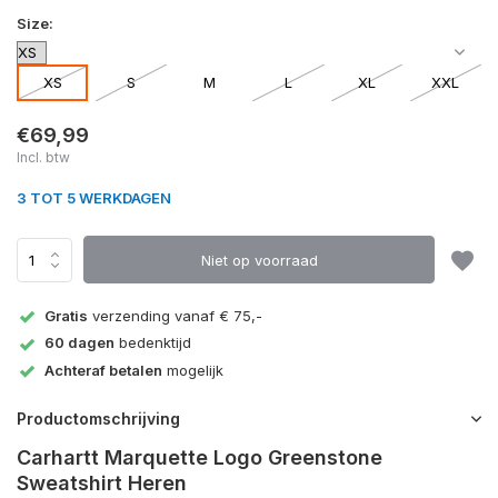
Size:
XS
S
M
L
XL
XXL
€69,99
Incl. btw
3 TOT 5 WERKDAGEN
Niet op voorraad
Gratis
verzending vanaf € 75,-
60 dagen
bedenktijd
Achteraf betalen
mogelijk
Productomschrijving
Carhartt Marquette Logo Greenstone
Sweatshirt Heren